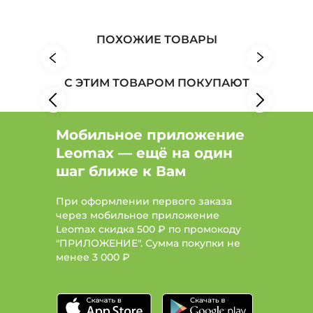
молния
Верхняя одежда: Бренд Manhattan
ПОХОЖИЕ ТОВАРЫ
Верхняя одежда: Бренд Мех ОРЕТЕКС
С ЭТИМ ТОВАРОМ ПОКУПАЮТ
Верхняя одежда: Бренд MIO IMPERATRICE
Мобильное приложение
Leomax — ещё на один
шаг ближе к Вам
При оформлении первого заказа
через мобильное приложение
Leomax скидка 500 ₽ по промокоду
"ПРИЛОЖЕНИЕ". Сумма покупки не
менее
3 000 ₽