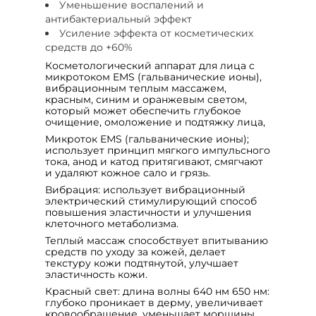
Уменьшение воспалений и
антибактериальный эффект
Усиление эффекта от косметических
средств до +60%
Косметологический аппарат для лица с
микротоком EMS (гальванические ионы),
вибрационным теплым массажем,
красным, синим и оранжевым светом,
который может обеспечить глубокое
очищение, омоложение и подтяжку лица,
Микроток ЕМS (гальванические ионы);
использует принцип мягкого импульсного
тока, анод и катод притягивают, смягчают
и удаляют кожное сало и грязь.
Вибрация: использует вибрационный
электрический стимулирующий способ
повышения эластичности и улучшения
клеточного метаболизма.
Теплый массаж способствует впитыванию
средств по уходу за кожей, делает
текстуру кожи подтянутой, улучшает
эластичность кожи.
Красный свет: длина волны 640 нм 650 нм:
глубоко проникает в дерму, увеличивает
кровообращение, уменьшает морщины,