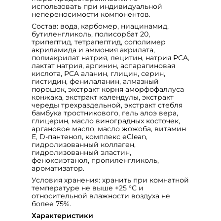
использовать при индивидуальной
непереносимости компонентов.
Состав: вода, карбомер, ниацинамид,
бутиленгликоль, полисорбат 20,
трипептид, тетрапептид, сополимер
акриламида и аммония акрилата,
полиакрилат натрия, лецитин, натрия PCA,
лактат натрия, аргинин, аспарагиновая
кислота, PCA аланин, глицин, серин,
гистидин, фенилаланин, алмазный
порошок, экстракт корня аморфофаллуса
конжака, экстракт календулы, экстракт
череды трехраздельной, экстракт стебля
бамбука тростникового, гель алоэ вера,
глицерин, масло виноградных косточек,
аргановое масло, масло жожоба, витамин
Е, D-пантенол, комплекс еClean,
гидролизованный коллаген,
гидролизованный эластин,
феноксиэтанол, пропиленгликоль,
ароматизатор.
Условия хранения: хранить при комнатной
температуре не выше +25 °C и
относительной влажности воздуха не
более 75%.
Характеристики