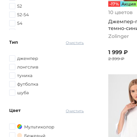
-17%
Aкция
52
10 цветов
52-54
Джемпер-по
54
темно-син
54-56
Zolinger
56
Тип
Очистить
56-58
1 999 ₽
джемпер
2 399 ₽
лонгслив
туника
футболка
шуба
Цвет
Очистить
Мультиколор
Бежевый