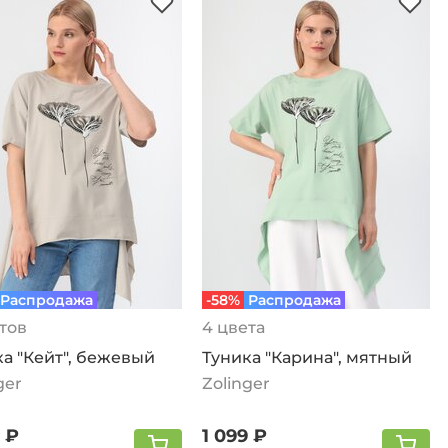
Распродажа
-58%
Распродажа
тов
4 цвета
а "Кейт", бежевый
Туника "Карина", мятный
ger
Zolinger
 ₽
1 099 ₽