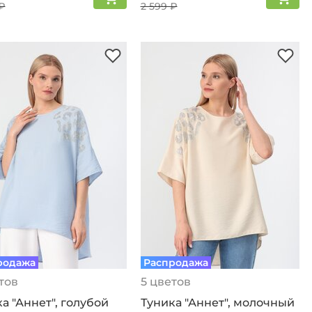
₽
2 599 ₽
родажа
Распродажа
тов
5 цветов
а "Аннет", голубой
Туника "Аннет", молочный