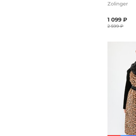
Zolinger
1 099 ₽
2 599 ₽