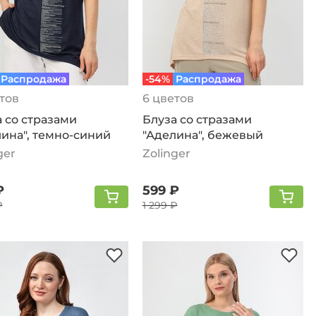
Распродажа
-54%
Распродажа
тов
6 цветов
 со стразами
Блуза со стразами
ина", темно-синий
"Аделина", бежевый
ger
Zolinger
₽
599 ₽
₽
1 299 ₽