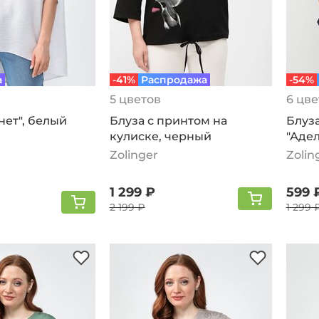
а
-41%
Распродажа
-54%
5 цветов
6 цве
Блуза с принтом на
Блуза
нет", белый
кулиске, черный
"Адел
Zolinger
Zolin
1 299 ₽
599 
2 199 ₽
1 299 