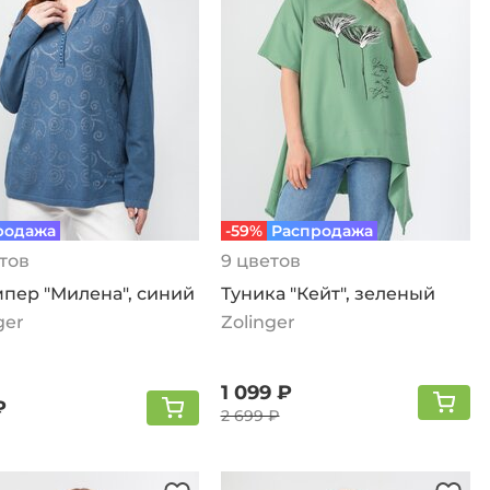
родажа
-59%
Распродажа
тов
9 цветов
пер "Милена", синий
Туника "Кейт", зеленый
ger
Zolinger
1 099 ₽
₽
2 699 ₽