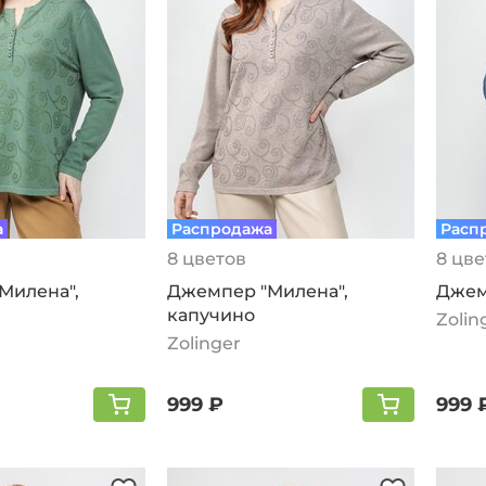
а
Распродажа
Расп
8 цветов
8 цве
Милена",
Джемпер "Милена",
Джем
капучино
Zolin
Zolinger
999 ₽
999 