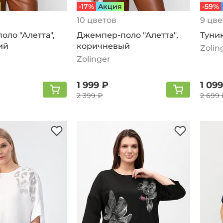
-17%
Aкция
-59%
10 цветов
9 цве
ло "Алетта",
Джемпер-поло "Алетта",
Туник
ий
коричневый
Zolin
Zolinger
1 999 ₽
1 099
2 399 ₽
2 699 