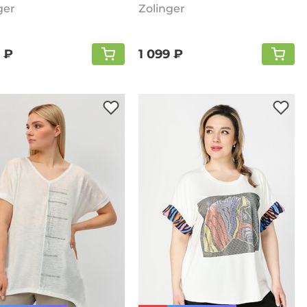
ger
Zolinger
 ₽
1 099 ₽