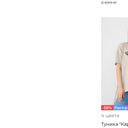
2 699 ₽
-58%
Распр
4 цвета
Туника "Ка