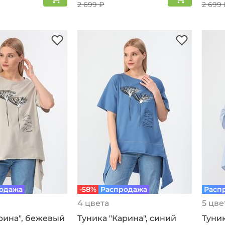
2 699 ₽
2 699 
одажа
-58%
Распродажа
Расп
4 цвета
5 цве
рина", бежевый
Туника "Карина", синий
Туник