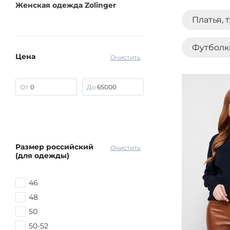
Женская одежда Zolinger
Платья, 
Футболк
Цена
Очистить
От
До
Размер российский
Очистить
(для одежды)
46
48
50
50-52