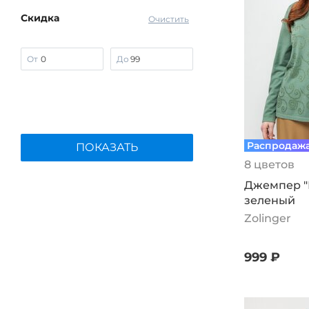
Скидка
Очистить
От
До
Распродаж
ПОКАЗАТЬ
8 цветов
Джемпер "
зеленый
Zolinger
999 ₽