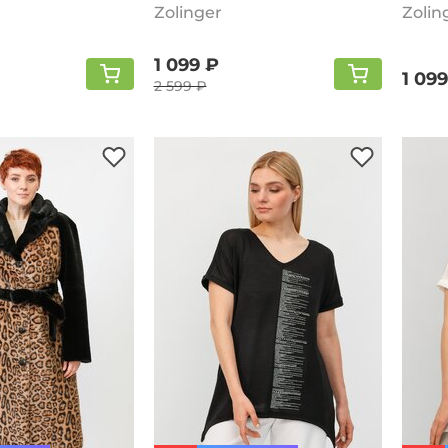
Zolinger
Zolin
1 099 ₽
1 099
2 599 ₽