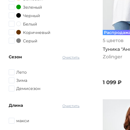
Зеленый
Черный
Белый
Коричневый
Распродаж
5 цветов
Серый
Туника "Ан
Желтый
Zolinger
Сезон
Голубой
Очистить
Синий
Лето
другой
Зима
1 099 ₽
Демисезон
Длина
Очистить
макси