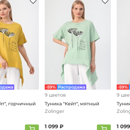
одажа
-59%
Распродажа
-59%
9 цветов
9 цве
йт", горчичный
Туника "Кейт", мятный
Туник
Zolinger
Zolin
1 099 ₽
1 099