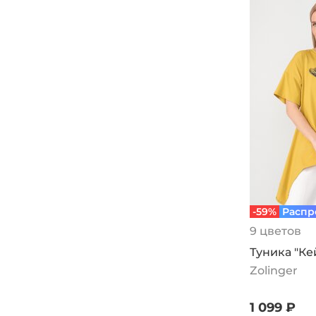
-59%
Распр
9 цветов
Туника "Ке
Zolinger
1 099 ₽