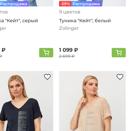
Распродажа
-59%
Распродажа
тов
9 цветов
а "Кейт", серый
Туника "Кейт", белый
ger
Zolinger
 ₽
1 099 ₽
₽
2 699 ₽