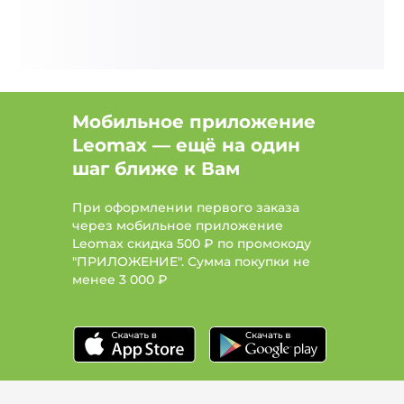
Мобильное приложение
Leomax — ещё на один
шаг ближе к Вам
При оформлении первого заказа
через мобильное приложение
Leomax скидка 500 ₽ по промокоду
"ПРИЛОЖЕНИЕ". Сумма покупки не
менее
3 000 ₽