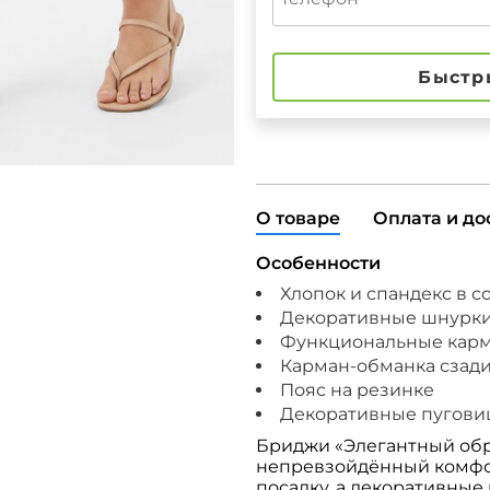
Быстр
О товаре
Оплата и до
Особенности
Хлопок и спандекс в с
Декоративные шнурки
Функциональные кар
Карман-обманка сзад
Пояс на резинке
Декоративные пугови
Бриджи «Элегантный обр
непревзойдённый комфор
посадку, а декоративны