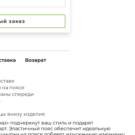
ый заказ
ставка
Возврат
оставе
 на поясе
маны спереди
и
цы внизу изделия
аз» подчеркнут ваш стиль и подарят
т. Эластичный пояс обеспечит идеальную
е шнурки на поясе добавят изысканную изюминку