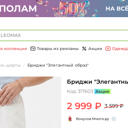
я коллекция
Товары из рекламы
Акции
Одежда
и, шорты
Бриджи "Элегантный образ"
Бриджи "Элегантны
Код:
317603
Акция
2 999 ₽
3 599 ₽
бонусов Много.ру