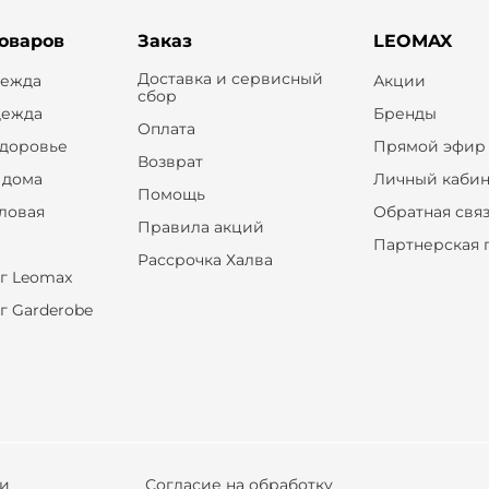
товаров
Заказ
LEOMAX
Доставка и сервисный
дежда
Акции
сбор
дежда
Бренды
Оплата
здоровье
Прямой эфир
Возврат
 дома
Личный кабин
Помощь
оловая
Обратная свя
Правила акций
Партнерская 
Рассрочка Халва
г Leomax
г Garderobe
ки
Согласие на обработку