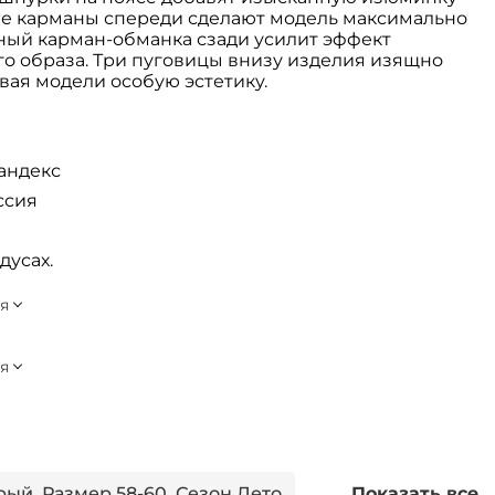
е карманы спереди сделают модель максимально
вный карман‑обманка сзади усилит эффект
го образа. Три пуговицы внизу изделия изящно
вая модели особую эстетику.
пандекс
ссия
дусах.
ый, Размер 58-60, Сезон Лето
Показать все