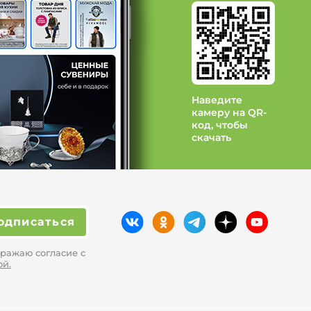
 Радуга
д Еленди
Наведите
камеру на QR-
код, чтобы
скачать
одписаться
ражаю согласие с
ой.