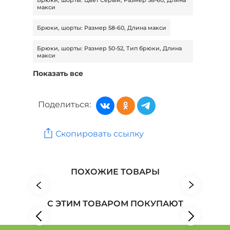
макси
Брюки, шорты: Размер 58-60, Длина макси
Брюки, шорты: Размер 50-52, Тип брюки, Длина
макси
Показать все
Брюки, шорты: Размер 50-52, Сезон Демисезон,
Длина макси
Поделиться:
Брюки, шорты: Цвет Серый, Размер 50-52, Длина
макси
Брюки, шорты: Размер 50-52, Длина макси
Скопировать ссылку
Женская одежда: Бренд Русский сезон
ПОХОЖИЕ ТОВАРЫ
Женская одежда: Бренд VERSON
Женская одежда: Бренд Amazone
С ЭТИМ ТОВАРОМ ПОКУПАЮТ