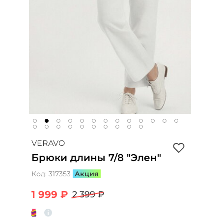
VERAVO
Брюки длины 7/8 "Элен"
Код:
317353
Акция
1 999 ₽
2 399 ₽