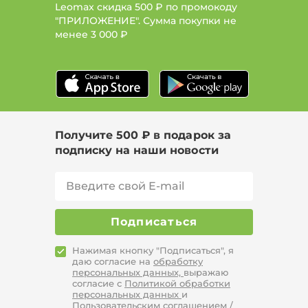
Leomax скидка 500 ₽ по промокоду
"ПРИЛОЖЕНИЕ". Сумма покупки не
менее
3 000 ₽
Получите 500 ₽ в подарок за
подписку на наши новости
Подписаться
Нажимая кнопку "Подписаться", я
даю согласие на
обработку
персональных данных,
выражаю
согласие с
Политикой обработки
персональных данных
и
Пользовательским соглашением /