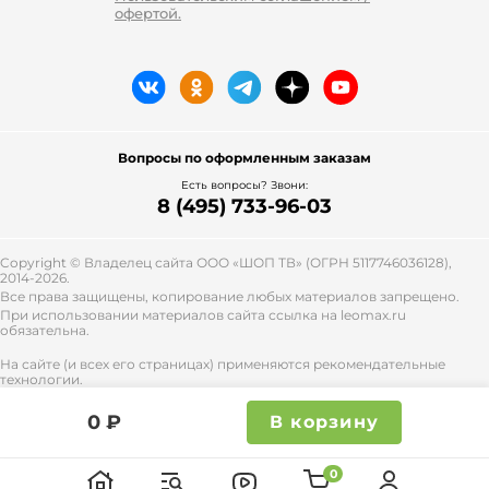
офертой.
Вопросы по оформленным заказам
Есть вопросы? Звони:
8 (495) 733-96-03
Copyright © Владелец сайта ООО «
ШОП ТВ
» (ОГРН 5117746036128),
2014-2026.
Все права защищены, копирование любых материалов запрещено.
При использовании материалов сайта ссылка на leomax.ru
обязательна.
На сайте (и всех его страницах) применяются рекомендательные
технологии.
Правила применения рекомендательных технологий и контакты
смотрите
тут
.
0 ₽
В корзину
0