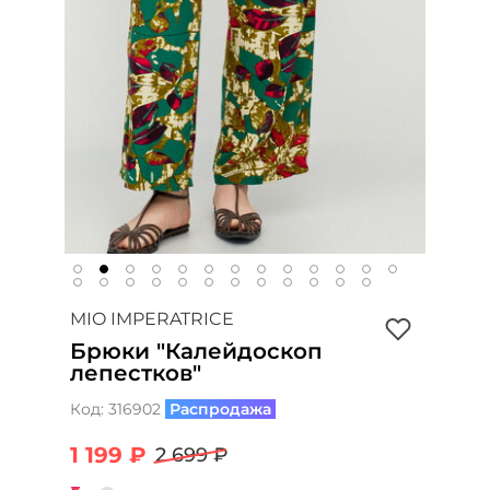
MIO IMPERATRICE
Брюки "Калейдоскоп
лепестков"
Код:
316902
Распродажа
1 199 ₽
2 699 ₽