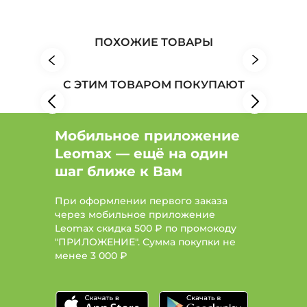
Демисезон
Женская одежда: Бренд Лянжери
ПОХОЖИЕ ТОВАРЫ
Женская одежда: Бренд Veas
С ЭТИМ ТОВАРОМ ПОКУПАЮТ
Женская одежда: Бренд Filorosso
Мобильное приложение
Leomax — ещё на один
шаг ближе к Вам
При оформлении первого заказа
через мобильное приложение
Leomax скидка 500 ₽ по промокоду
"ПРИЛОЖЕНИЕ". Сумма покупки не
менее
3 000 ₽