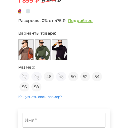
1 899 ₽
6 999 ₽
Рассрочка 0% от
475 ₽
Подробнее
Варианты товара:
Размер:
42
44
46
48
50
52
54
56
58
Как узнать свой размер?