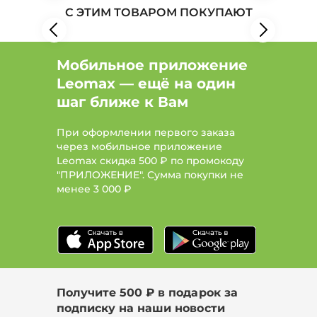
С ЭТИМ ТОВАРОМ ПОКУПАЮТ
Женская одежда: Бренд Claudio Canzian
Мобильное приложение
Leomax — ещё на один
шаг ближе к Вам
При оформлении первого заказа
через мобильное приложение
Leomax скидка 500 ₽ по промокоду
"ПРИЛОЖЕНИЕ". Сумма покупки не
менее
3 000 ₽
Получите 500 ₽ в подарок за
подписку на наши новости