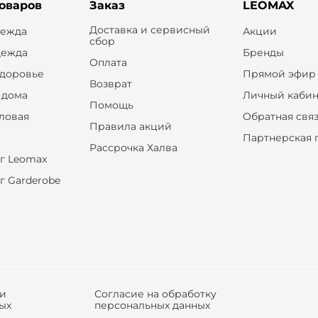
товаров
Заказ
LEOMAX
Доставка и сервисный
дежда
Акции
сбор
дежда
Бренды
Оплата
здоровье
Прямой эфир
Возврат
 дома
Личный кабин
Помощь
оловая
Обратная свя
Правила акций
Партнерская 
Рассрочка Халва
г Leomax
г Garderobe
ки
Согласие на обработку
ых
персональных данных