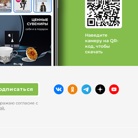
ренд OSIYUN
ренд PSLAB
Наведите
камеру на QR-
код, чтобы
скачать
одписаться
ражаю согласие с
ой.