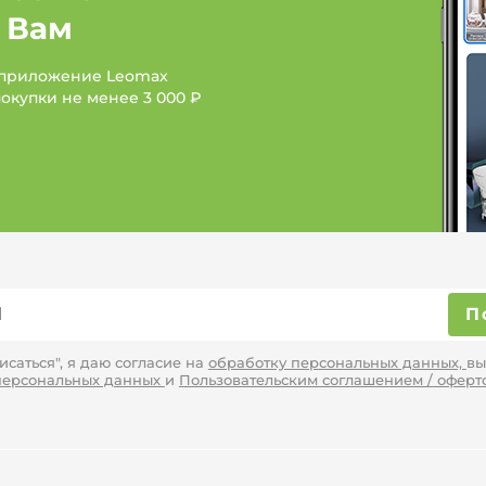
 Вам
Красота и здоровье: Б
 приложение Leomax
Красота и здоровье: Б
покупки не менее
3 000 ₽
П
саться", я даю согласие на
обработку персональных данных,
вы
персональных данных
и
Пользовательским соглашением / оферт