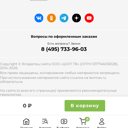
Вопросы по оформленным заказам
Есть вопросы? Звони:
8 (495) 733-96-03
Copyright © Владелец сайта ООО «
ШОП ТВ
» (ОГРН 5117746036128),
2014-2026.
Все права защищены, копирование любых материалов запрещено.
При использовании материалов сайта ссылка на leomax.ru
обязательна.
На сайте (и всех его страницах) применяются рекомендательные
технологии.
Правила применения рекомендательных технологий и контакты
смотрите
тут
.
0 ₽
В корзину
0
Главная
Каталог
В эфире
Корзина
Войти