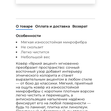
О товаре
Оплата и доставка
Возврат
Особенности
Мягкая износостойкая микрофибра
Не скользит
Легко чистится
Небольшой вес
Ковёр «Яркий акцент» мгновенно
преобразит пространство: сочный
восточный узор добавит интерьеру
этнического колорита и станет
выразительным акцентом в любом стиле
— от бохо до классики. Мягкий, приятный
на ощупь ковёр из износостойкой
микрофибры с коротким плотным ворсом
легко чистить и перемещать, а
антискользящее напыление надёжно
фиксирует его на любой поверхности —
будь то ламинат, плитка или линолеум.
Практичный и безопасный, он отлично