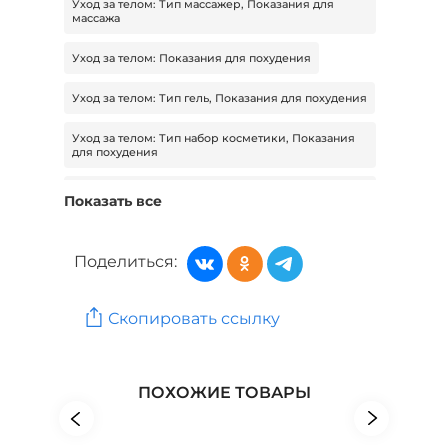
Уход за телом: Тип массажер, Показания для
массажа
Уход за телом: Показания для похудения
Уход за телом: Тип гель, Показания для похудения
Уход за телом: Тип набор косметики, Показания
для похудения
Уход за телом: Тип крем, Показания для
Показать все
похудения
Уход за телом: Тип набор косметики, Показания
Поделиться:
для костей и суставов
Уход за телом: Тип набор косметики, Показания
для сосудов и вен
Скопировать ссылку
Красота и здоровье: Бренд MISHIDO
ПОХОЖИЕ ТОВАРЫ
Красота и здоровье: Бренд MONODOSES
Красота и здоровье: Бренд Morelet