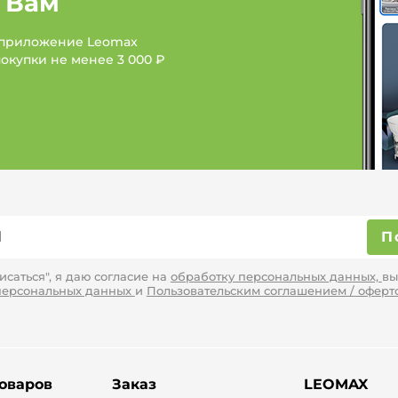
 Вам
 приложение Leomax
покупки не менее
3 000 ₽
П
саться", я даю согласие на
обработку персональных данных,
вы
персональных данных
и
Пользовательским соглашением / оферт
товаров
Заказ
LEOMAX