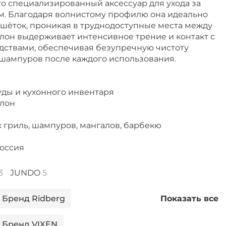
— это специализированный аксессуар для ухода за
. Благодаря волнистому профилю она идеально
ешёток, проникая в труднодоступные места между
лон выдерживает интенсивное трение и контакт с
ствами, обеспечивая безупречную чистоту
 шампуров после каждого использования.
суды и кухонного инвентаря
олон
 гриль, шампуров, мангалов, барбекю
Россия
3
JUNDO
5
 Бренд Ridberg
Показать все
 Бренд VIXEN