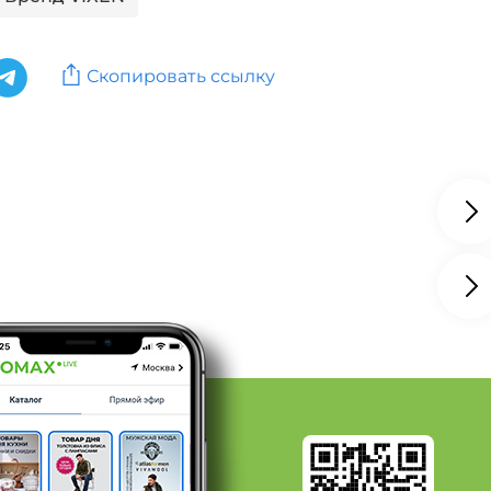
Бренд You`ll love
Скопировать ссылку
 Бренд Dolleks
: Бренд Доляна
: Бренд Home Queen
: Бренд Leomax
нд TUNDRA
д ZION
д Авангард