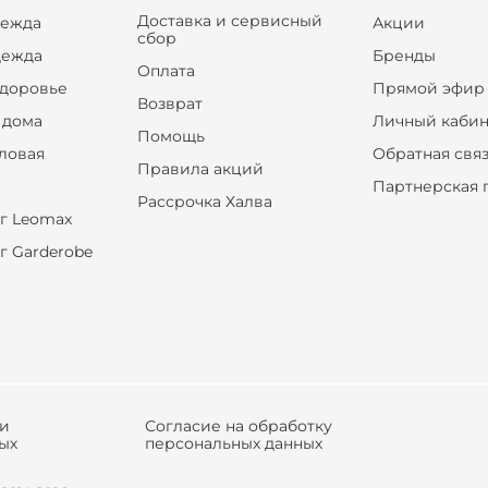
Доставка и сервисный
дежда
Акции
сбор
дежда
Бренды
Оплата
здоровье
Прямой эфир
Возврат
 дома
Личный кабин
Помощь
оловая
Обратная свя
Правила акций
Партнерская 
Рассрочка Халва
г Leomax
г Garderobe
ки
Согласие на обработку
ых
персональных данных