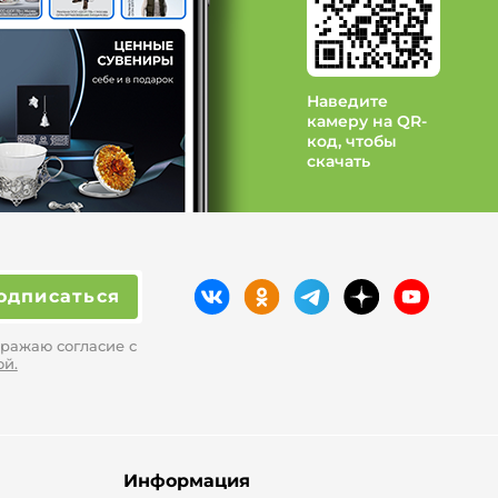
Наведите
камеру на QR-
код, чтобы
скачать
одписаться
ражаю согласие с
ой.
Информация