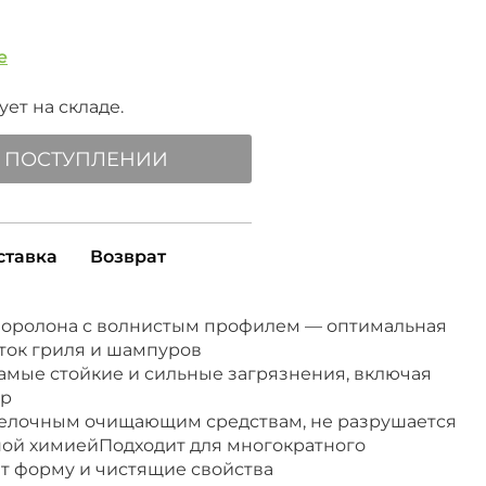
е
ет на складе.
 ПОСТУПЛЕНИИ
ставка
Возврат
поролона с волнистым профилем — оптимальная
ток гриля и шампуров
амые стойкие и сильные загрязнения, включая
ар
щелочным очищающим средствам, не разрушается
вной химиейПодходит для многократного
ет форму и чистящие свойства