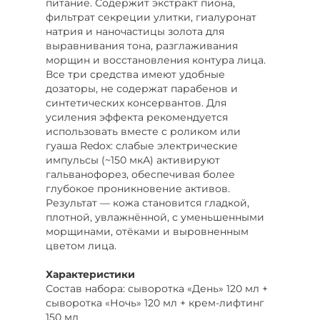
питание. Содержит экстракт пиона,
фильтрат секреции улитки, гиалуронат
натрия и наночастицы золота для
выравнивания тона, разглаживания
морщин и восстановления контура лица.
Все три средства имеют удобные
дозаторы, не содержат парабенов и
синтетических консервантов. Для
усиления эффекта рекомендуется
использовать вместе с роликом или
гуаша Redox: слабые электрические
импульсы (~150 мкА) активируют
гальванофорез, обеспечивая более
глубокое проникновение активов.
Результат — кожа становится гладкой,
плотной, увлажнённой, с уменьшенными
морщинами, отёками и выровненным
цветом лица.
Характеристики
Состав набора: сыворотка «День» 120 мл +
сыворотка «Ночь» 120 мл + крем-лифтинг
150 мл