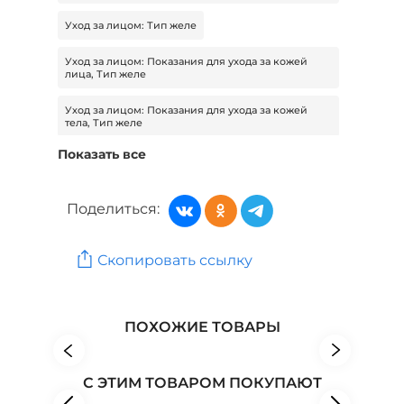
Уход за лицом: Тип желе
Уход за лицом: Показания для ухода за кожей
лица, Тип желе
Уход за лицом: Показания для ухода за кожей
тела, Тип желе
Показать все
Уход за лицом: Показания для ухода за кожей
лица, Тип пенка
Поделиться:
Уход за лицом: Тип эссенция
Уход за лицом: Показания для ухода за кожей
лица, Тип эссенция
Скопировать ссылку
Косметика и уход: Бренд HAIRVIONYX
ПОХОЖИЕ ТОВАРЫ
Косметика и уход: Бренд Polina GaVVa
Косметика и уход: Бренд SADOER
С ЭТИМ ТОВАРОМ ПОКУПАЮТ