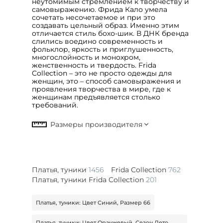
неутомимым стремлением к творчеству и
самовыражению. Фрида Кало умела
сочетать несочетаемое и при это
создавать цельный образ. Именно этим
отличается стиль бохо-шик. В ДНК бренда
слились воедино современность и
фольклор, яркость и приглушенность,
многослойность и монохром,
женственность и твердость. Frida
Collection – это не просто одежды для
женщин, это – способ самовыражения и
проявления творчества в мире, где к
женщинам предъявляется столько
требований.
Платья, туники
1456
Frida Collection
762
Платья, туники Frida Collection
201
Платья, туники: Цвет Синий, Размер 66
Платья, туники: Цвет Оранжевый, Сезон Лето,