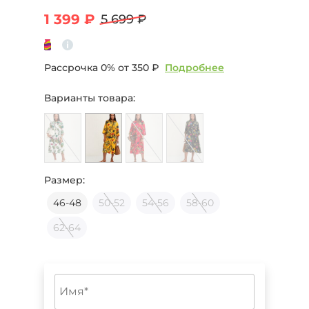
1 399 ₽
5 699 ₽
Рассрочка 0% от
350 ₽
Подробнее
Варианты товара:
Размер:
46-48
50-52
54-56
58-60
62-64