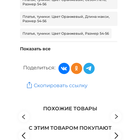
Размер 54-56
Платья, туники: Цвет Оранжевый, Длина макси,
Размер 54-56
Платья, туники: Цвет Оранжевый, Размер 54-56
Платья, туники: Цвет Зеленый, Длина миди,
Показать все
Размер 46-48
Платья, туники: Цвет Бежевый, Длина миди,
Поделиться:
Размер 46-48
Платья, туники: Цвет Голубой, Длина миди,
Размер 46-48
Скопировать ссылку
Женская одежда: Бренд Maria Muzio
ПОХОЖИЕ ТОВАРЫ
Женская одежда: Бренд Nouvelle
Женская одежда: Бренд Приволжский ювелир
С ЭТИМ ТОВАРОМ ПОКУПАЮТ