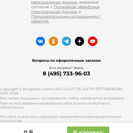
персональных данных,
выражаю
согласие с
Политикой обработки
персональных данных
и
Пользовательским соглашением /
офертой.
Вопросы по оформленным заказам
Есть вопросы? Звони:
8 (495) 733-96-03
Copyright © Владелец сайта ООО «
ШОП ТВ
» (ОГРН 5117746036128),
2014-2026.
Все права защищены, копирование любых материалов запрещено.
При использовании материалов сайта ссылка на leomax.ru
обязательна.
На сайте (и всех его страницах) применяются рекомендательные
технологии.
Правила применения рекомендательных технологий и контакты
смотрите
тут
.
0 ₽
В корзину