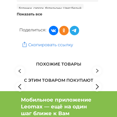
Ботинки, сапоги, ботильоны: Цвет Белый
Показать все
Ботинки, сапоги, ботильоны: Цвет Белый, Размер
37
Поделиться:
Ботинки, сапоги, ботильоны: Цвет Серый
Женская обувь: Бренд ABRICOT
Скопировать ссылку
Женская обувь: Бренд Almi
ПОХОЖИЕ ТОВАРЫ
Женская обувь: Бренд Belwest
С ЭТИМ ТОВАРОМ ПОКУПАЮТ
Мобильное приложение
Leomax — ещё на один
шаг ближе к Вам