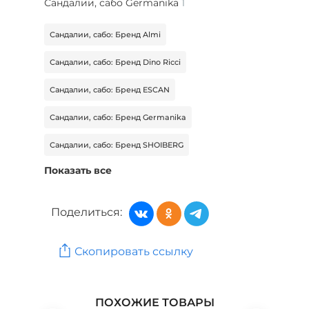
Сандалии, сабо Germanika
1
Сандалии, сабо: Бренд Almi
Сандалии, сабо: Бренд Dino Ricci
Сандалии, сабо: Бренд ESCAN
Сандалии, сабо: Бренд Germanika
Сандалии, сабо: Бренд SHOIBERG
Показать все
Сандалии, сабо: Бренд wun der SPUR
Сандалии, сабо: Бренд Almi
Поделиться:
Мужская обувь: Бренд People In Trend
Скопировать ссылку
Обувь: Бренд ABRICOT
Обувь: Бренд Almi
ПОХОЖИЕ ТОВАРЫ