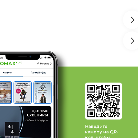
 Мультиколор, Размер 39
т Бордовый
 Бордовый, Размер 41
Zenden
Tareda
ino Ricci
Наведите
камеру на QR-
код, чтобы