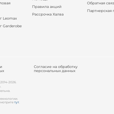
оловая
Обратная свя
Правила акций
Партнерская 
Рассрочка Халва
г Leomax
г Garderobe
ки
Согласие на обработку
ых
персональных данных
 2014-2026.
.
тельна.
технологии.
смотрите
тут
.