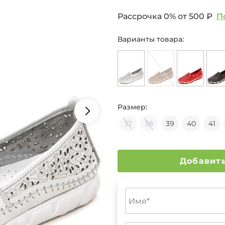
Рассрочка 0% от
500 ₽
П
Варианты товара:
Размер:
37
38
39
40
41