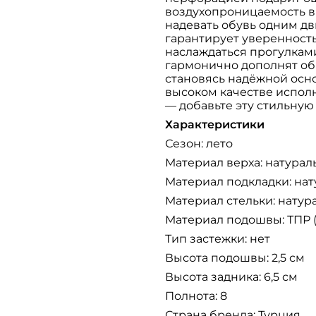
воздухопроницаемость в
надевать обувь одним д
гарантирует уверенност
наслаждаться прогулками
гармонично дополнят об
становясь надёжной осно
высоком качестве испол
— добавьте эту стильную
Характеристики
Сезон: лето
Материал верха: натурал
Материал подкладки: нат
Материал стельки: натур
Материал подошвы: ТПР 
Тип застежки: нет
Высота подошвы: 2,5 см
Высота задника: 6,5 см
Полнота: 8
Страна бренда: Турция