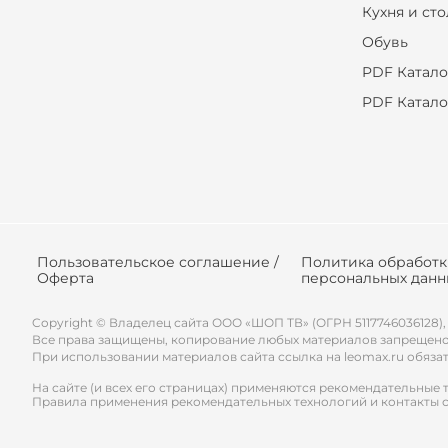
Кухня и ст
Обувь
PDF Катало
PDF Катало
Пользовательское соглашение /
Политика обработ
Оферта
персональных данн
Copyright © Владелец сайта ООО «
ШОП ТВ
» (ОГРН 5117746036128),
Все права защищены, копирование любых материалов запрещено
При использовании материалов сайта ссылка на leomax.ru обяза
На сайте (и всех его страницах) применяются рекомендательные 
Правила применения рекомендательных технологий и контакты 