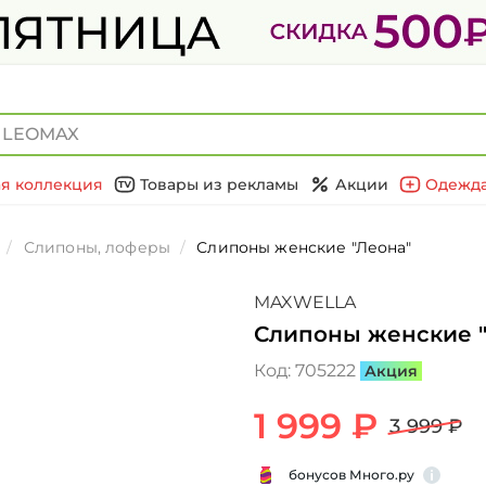
я коллекция
Товары из рекламы
Акции
Одежда
Слипоны, лоферы
Слипоны женские "Леона"
MAXWELLA
Слипоны женские 
Код:
705222
Акция
1 999 ₽
3 999 ₽
бонусов Много.ру