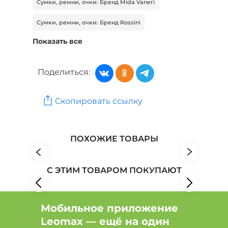
Сумки, ремни, очки: Бренд Mida Vaneri
Сумки, ремни, очки: Бренд Rossini
Показать все
Сумки, ремни, очки: Бренд Tareda
Сумки, ремни, очки: Бренд UNIT
Поделиться:
Женская одежда: Бренд A&Ostudio
Скопировать ссылку
Женская одежда: Бренд Averi
Женская одежда: Бренд LADY SHARM
ПОХОЖИЕ ТОВАРЫ
С ЭТИМ ТОВАРОМ ПОКУПАЮТ
Мобильное приложение
Leomax — ещё на один