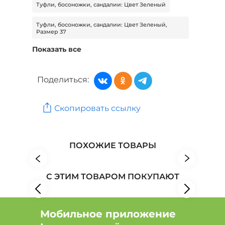
Туфли, босоножки, сандалии: Цвет Зеленый
Туфли, босоножки, сандалии: Цвет Зеленый,
Размер 37
Показать все
Туфли, босоножки, сандалии: Цвет Бордовый
Туфли, босоножки, сандалии: Цвет Бордовый,
Поделиться:
Размер 37
Туфли, босоножки, сандалии: Цвет Фиолетовый
Скопировать ссылку
Обувь: Бренд EGO
Обувь: Бренд El`Rosso
Обувь: Бренд КАБИН
ПОХОЖИЕ ТОВАРЫ
С ЭТИМ ТОВАРОМ ПОКУПАЮТ
Мобильное приложение