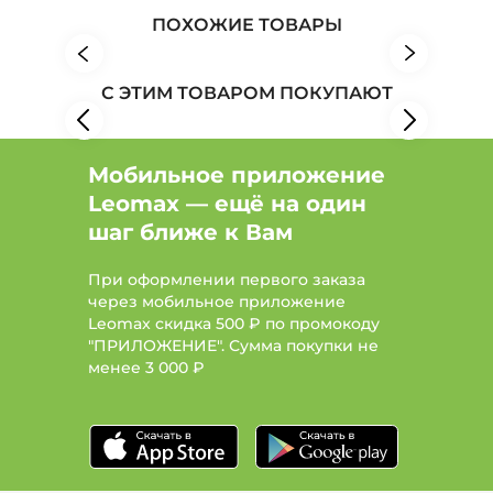
Женская одежда: Бренд Bianka Modeno
ПОХОЖИЕ ТОВАРЫ
Женская одежда: Бренд Edsel Krause
С ЭТИМ ТОВАРОМ ПОКУПАЮТ
Женская одежда: Бренд Frida Collection
Мобильное приложение
Leomax — ещё на один
шаг ближе к Вам
При оформлении первого заказа
через мобильное приложение
Leomax скидка 500 ₽ по промокоду
"ПРИЛОЖЕНИЕ". Сумма покупки не
менее
3 000 ₽