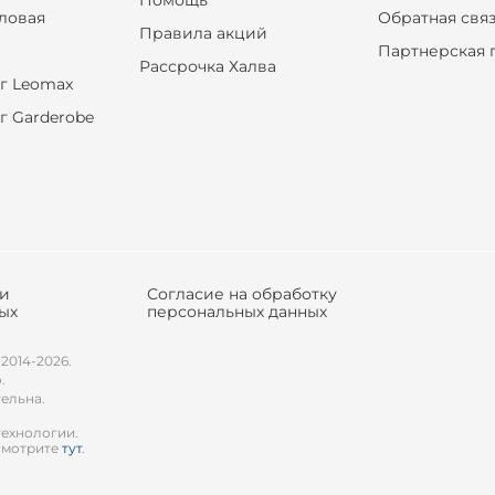
Помощь
оловая
Обратная свя
Правила акций
Партнерская 
Рассрочка Халва
г Leomax
г Garderobe
ки
Согласие на обработку
ых
персональных данных
 2014-2026.
.
тельна.
технологии.
смотрите
тут
.