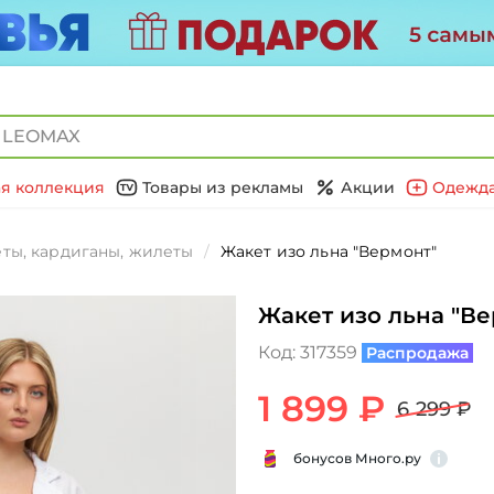
я коллекция
Товары из рекламы
Акции
Одежда
ты, кардиганы, жилеты
Жакет изо льна "Вермонт"
Жакет изо льна "В
Код:
317359
Распродажа
1 899 ₽
6 299 ₽
бонусов Много.ру