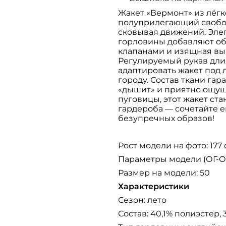
Жакет «Вермонт» из лёг
полуприлегающий свобод
сковывая движений. Эле
горловины добавляют об
клапанами и изящная вы
Регулируемый рукав дли
адаптировать жакет под 
городу. Состав ткани га
«дышит» и приятно ощуща
пуговицы, этот жакет ст
гардероба — сочетайте е
безупречных образов!
Рост модели на фото: 177
Параметры модели (ОГ-ОТ-
Размер на модели: 50
Характеристики
Сезон: лето
Состав: 40,1% полиэстер, 