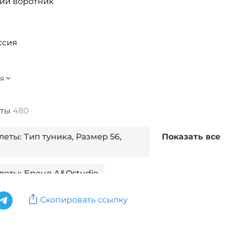
кий воротник
ссия
еты
480
еты: Тип туника, Размер 56,
Показать все
леты: Бренд A&Ostudio
илеты: Бренд Amazone
Скопировать ссылку
леты: Бренд ANIKO