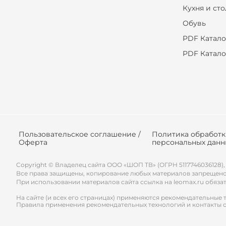
Кухня и ст
Обувь
PDF Катало
PDF Катало
Пользовательское соглашение /
Политика обработ
Оферта
персональных данн
Copyright © Владелец сайта ООО «
ШОП ТВ
» (ОГРН 5117746036128),
Все права защищены, копирование любых материалов запрещено
При использовании материалов сайта ссылка на leomax.ru обяза
На сайте (и всех его страницах) применяются рекомендательные 
Правила применения рекомендательных технологий и контакты 