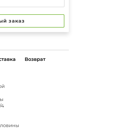
ый заказ
ставка
Возврат
ой
ны
/4
рловины