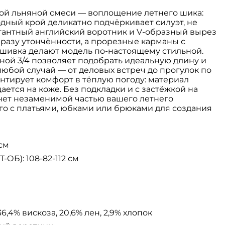
кой льняной смеси — воплощение летнего шика:
ный крой деликатно подчёркивает силуэт, не
гантный английский воротник и V‑образный вырез
разу утончённости, а прорезные карманы с
шивка делают модель по‑настоящему стильной.
ной 3/4 позволяет подобрать идеальную длину и
любой случай — от деловых встреч до прогулок по
рантирует комфорт в тёплую погоду: материал
ется на коже. Без подкладки и с застёжкой на
анет незаменимой частью вашего летнего
го с платьями, юбками или брюками для создания
 см
ОБ): 108-82-112 см
36,4% вискоза, 20,6% лен, 2,9% хлопок