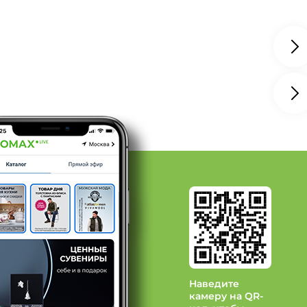
леты: Бренд ARTESSA
леты: Бренд СКС
леты: Бренд Doctor ТМ
 Kumar collection
д LADY SHARM
д Me Lady
Наведите
камеру на QR-