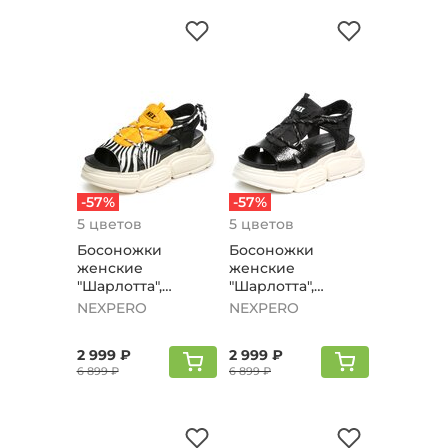
-57%
-57%
5 цветов
5 цветов
Босоножки
Босоножки
женские
женские
"Шарлотта",
"Шарлотта",
Черно-
черный
NEXPERO
NEXPERO
оранжевый
2 999 ₽
2 999 ₽
6 899 ₽
6 899 ₽