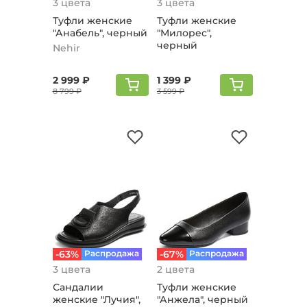
3 цвета
3 цвета
Туфли женские
Туфли женские
"Анабель", черный
"Милорес",
черный
Nehir
2 999 ₽
1 399 ₽
8 799 ₽
3 599 ₽
-63%
Распродажа
-67%
Распродажа
3 цвета
2 цвета
Сандалии
Туфли женские
женские "Лучия",
"Анжела", черный