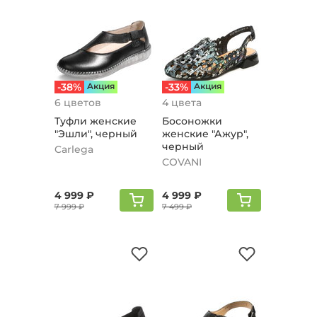
-38%
Aкция
-33%
Aкция
6 цветов
4 цвета
Туфли женские
Босоножки
"Эшли", черный
женские "Ажур",
черный
Carlega
COVANI
4 999 ₽
4 999 ₽
7 999 ₽
7 499 ₽