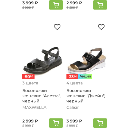
3 999 ₽
2 999 ₽
5 999 ₽
6 299 ₽
-50%
-33%
Aкция
3 цвета
4 цвета
Босоножки
Босоножки
женские "Алетта",
женские "Джейн",
черный
черный
MAXWELLA
Calisir
2 999 ₽
3 999 ₽
5 999 ₽
5 999 ₽