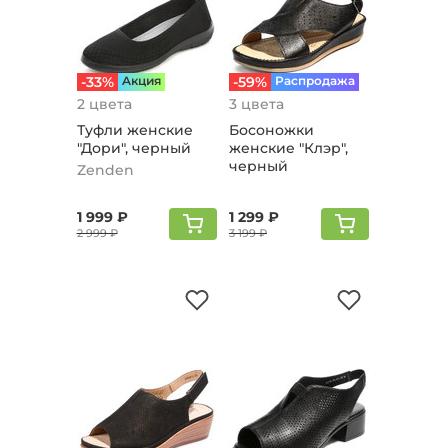
-33%
Aкция
-59%
Распродажа
2 цвета
3 цвета
Туфли женские
Босоножки
"Дори", черный
женские "Клэр",
черный
Zenden
1 999 ₽
1 299 ₽
2 999 ₽
3 199 ₽