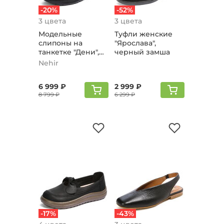
-20%
-52%
3 цвета
3 цвета
Модельные
Туфли женские
слипоны на
"Ярослава",
танкетке "Дени",
черный замша
черный
Nehir
6 999 ₽
2 999 ₽
8 799 ₽
6 299 ₽
-17%
-43%