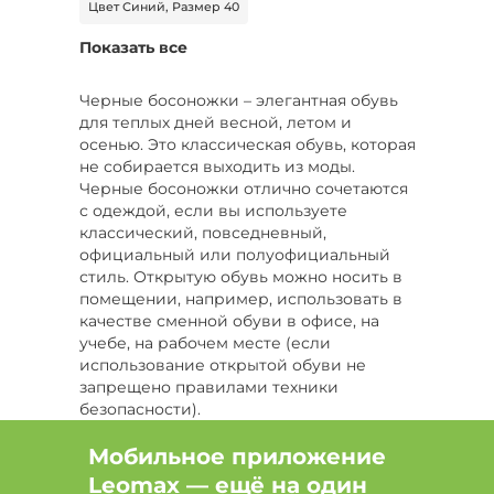
Цвет Синий, Размер 40
Показать все
Цвет Серый, Размер 40
Цвет Серый, Размер 38
Цвет Голубой
Черные босоножки – элегантная обувь
для теплых дней весной, летом и
Цвет Оранжевый, Размер 40
осенью. Это классическая обувь, которая
не собирается выходить из моды.
Цвет Коричневый
Черные босоножки отлично сочетаются
с одеждой, если вы используете
Цвет Фиолетовый, Размер 36
классический, повседневный,
официальный или полуофициальный
Цвет Фиолетовый, Размер 37
стиль. Открытую обувь можно носить в
помещении, например, использовать в
Цвет Бордовый, Размер 36
качестве сменной обуви в офисе, на
учебе, на рабочем месте (если
Цвет Красный, Размер 37
использование открытой обуви не
запрещено правилами техники
Цвет Зеленый, Размер 40
безопасности).
Черные босоножки бывают с разными
Цвет Белый, Размер 44
Мобильное приложение
типами подошв:
Leomax — ещё на один