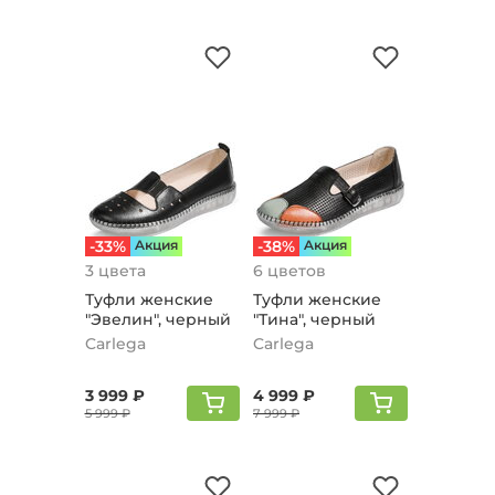
-33%
Aкция
-38%
Aкция
3 цвета
6 цветов
Туфли женские
Туфли женские
"Эвелин", черный
"Тина", черный
Carlega
Carlega
3 999 ₽
4 999 ₽
5 999 ₽
7 999 ₽