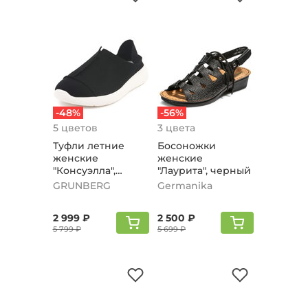
-48%
-56%
5 цветов
3 цвета
Туфли летние
Босоножки
женские
женские
"Консуэлла",
"Лаурита", черный
черный
GRUNBERG
Germanika
2 999 ₽
2 500 ₽
5 799 ₽
5 699 ₽