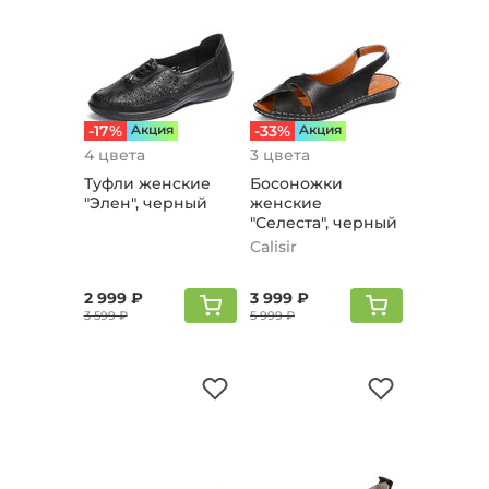
-17%
Aкция
-33%
Aкция
4 цвета
3 цвета
Туфли женские
Босоножки
"Элeн", черный
женские
"Селеста", черный
Calisir
2 999 ₽
3 999 ₽
3 599 ₽
5 999 ₽