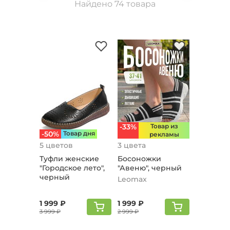
Найдено 74 товара
-33%
Товар из
-50%
Товар дня
рекламы
5 цветов
3 цвета
Туфли женские
Босоножки
"Городское лето",
"Авеню", черный
черный
Leomax
1 999 ₽
1 999 ₽
3 999 ₽
2 999 ₽