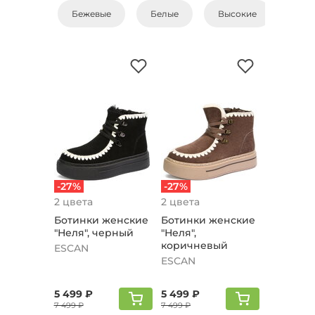
Бежевые
Белые
Высокие
Зам
-27%
-27%
2 цвета
2 цвета
Ботинки женские
Ботинки женские
"Неля", черный
"Неля",
коричневый
ESCAN
ESCAN
5 499 ₽
5 499 ₽
7 499 ₽
7 499 ₽