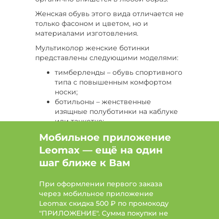
Женская обувь этого вида отличается не
Цвет Черный, Размер 35
только фасоном и цветом, но и
материалами изготовления.
Цвет Коричневый, Размер 39
Мультиколор женские ботинки
Цвет Желтый, Размер 38
представлены следующими моделями:
тимберленды – обувь спортивного
Цвет Красный, Размер 41
Бренд Carlega
типа с повышенным комфортом
носки;
Бренд El Tempo
Бренд KUMFO
ботильоны – женственные
изящные полуботинки на каблуке
Бренд Makfine
или танкетке;
челси – туфли мужского фасона
Мобильное приложение
классического дизайна из кожи
Leomax — ещё на один
или замши;
оксфорды – обувь мужского
шаг ближе к Вам
дизайна с закругленным мыском и
небольшим широким каблуком;
При оформлении первого заказа
байкерские ботинки и берцы –
через мобильное приложение
грубая обувь с высоким верхом,
Leomax скидка 500 ₽ по промокоду
закругленным носком, шнуровкой
"ПРИЛОЖЕНИЕ". Сумма покупки не