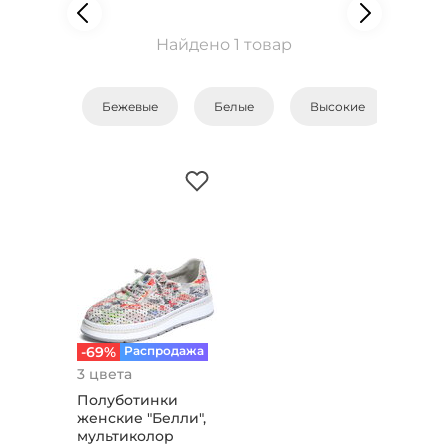
Найдено 1 товар
Бежевые
Белые
Высокие
Зам
-69%
Распродажа
3 цвета
Полуботинки
женские "Белли",
мультиколор