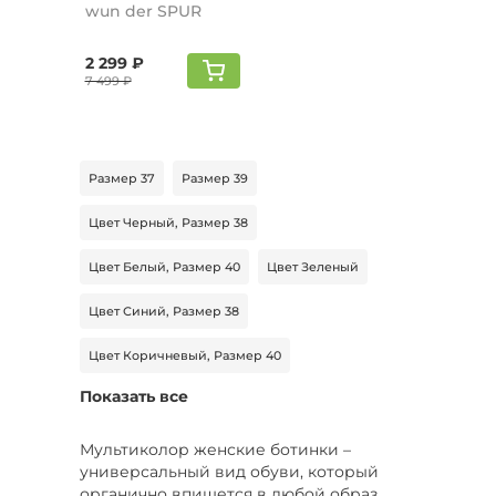
wun der SPUR
2 299 ₽
7 499 ₽
Размер 37
Размер 39
Цвет Черный, Размер 38
Цвет Белый, Размер 40
Цвет Зеленый
Цвет Синий, Размер 38
Цвет Коричневый, Размер 40
Показать все
Цвет Белый, Размер 43
Цвет Белый, Размер 42
Мультиколор женские ботинки –
универсальный вид обуви, который
Цвет Серый, Размер 38
органично впишется в любой образ.