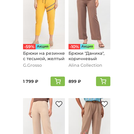
-59%
Aкция
-10%
Aкция
Брюки на резинке
Брюки "Даника",
с тесьмой, желтый
коричневый
G.Grosso
Alina Collection
1 799 ₽
899 ₽