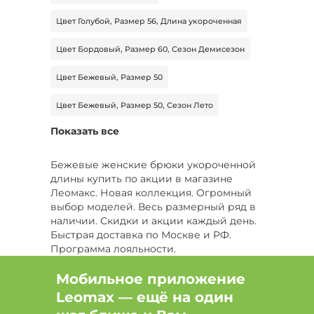
Цвет Голубой, Размер 56, Длина укороченная
Цвет Бордовый, Размер 60, Сезон Демисезон
Цвет Бежевый, Размер 50
Цвет Бежевый, Размер 50, Сезон Лето
Показать все
Размер 58, Тип юбка-брюки, Длина стандартная
Цвет Коричневый, Размер 58, Тип штаны
Бежевые женские брюки укороченной
спортивные
длины купить по акции в магазине
Леомакс. Новая коллекция. Огромный
Размер 42, Сезон Демисезон, Тип штаны
выбор моделей. Весь размерный ряд в
спортивные
наличии. Скидки и акции каждый день.
Быстрая доставка по Москве и РФ.
Размер 62, Сезон Демисезон
Программа лояльности.
Цвет Белый, Тип легинсы
Мобильное приложение
Цвет Черный, Размер 52, Сезон Все
Leomax — ещё на один