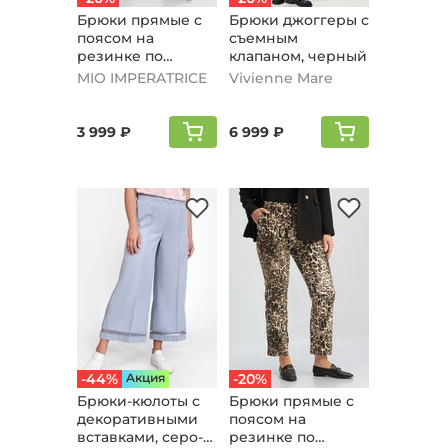
Брюки прямые с
Брюки джоггеры с
поясом на
съемным
резинке по
клапаном, черный
спинке, черный
MIO IMPERATRICE
Vivienne Mare
3 999 ₽
6 999 ₽
-44%
Aкция
-20%
Брюки-кюлоты с
Брюки прямые с
декоративными
поясом на
вставками, серо-
резинке по