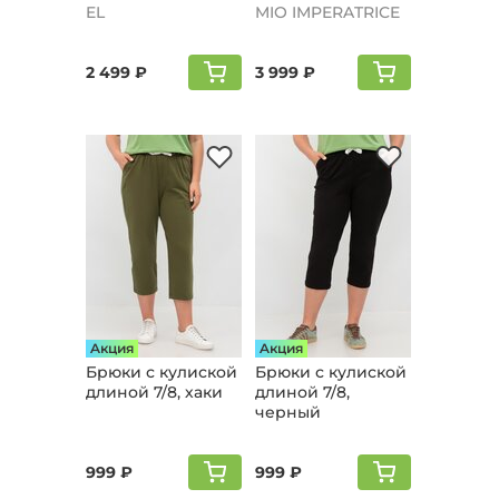
голубой
спинке, леопард
EL
MIO IMPERATRICE
2 499 ₽
3 999 ₽
Aкция
Aкция
Брюки с кулиской
Брюки с кулиской
длиной 7/8, хаки
длиной 7/8,
черный
999 ₽
999 ₽