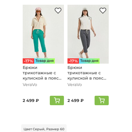
-17%
Товар дня
-17%
Товар дня
Брюки
Брюки
трикотажные с
трикотажные с
кулиской в поясе,
кулиской в поясе,
бирюзовый
серый
VeraVo
VeraVo
2 499 ₽
2 499 ₽
Цвет Серый, Размер 60