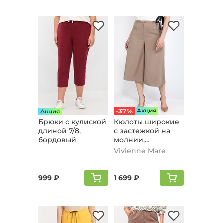
-37%
Aкция
Aкция
Брюки с кулиской
Кюлоты широкие
длиной 7/8,
с застежкой на
бордовый
молнии,
коричневый
Vivienne Mare
999 ₽
1 699 ₽