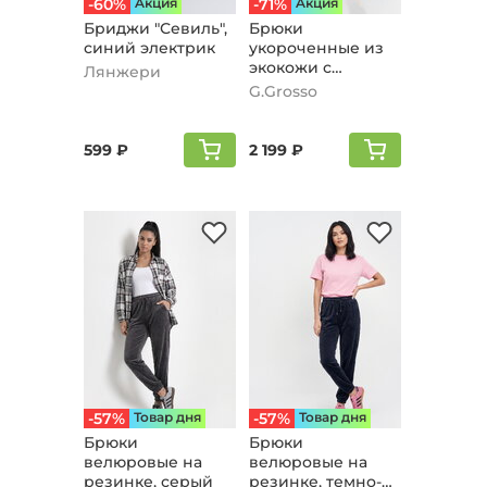
-60%
Aкция
-71%
Aкция
Бриджи "Севиль",
Брюки
синий электрик
укороченные из
экокожи с
Лянжери
вышивкой,
G.Grosso
светло-
коричневый
599 ₽
2 199 ₽
-57%
Товар дня
-57%
Товар дня
Брюки
Брюки
велюpовые на
велюpовые на
резинке, серый
резинке, темно-