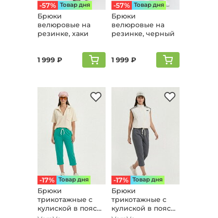
-57%
Товар дня
-57%
Товар дня
Брюки
Брюки
велюpовые на
велюpовые на
резинке, хаки
резинке, черный
1 999 ₽
1 999 ₽
-17%
Товар дня
-17%
Товар дня
Брюки
Брюки
трикотажные с
трикотажные с
кулиской в поясе,
кулиской в поясе,
бирюзовый
серый