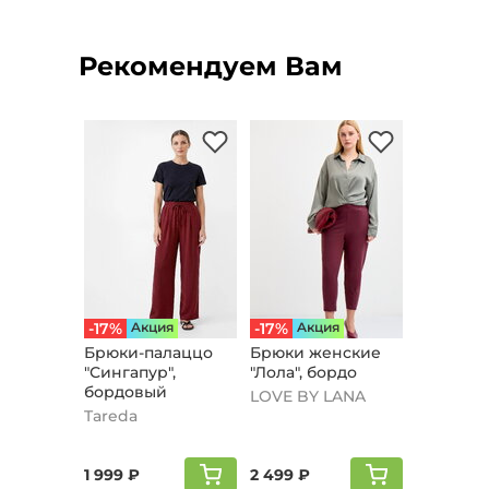
Рекомендуем Вам
-17%
Aкция
-17%
Aкция
Брюки-палаццо
Брюки женские
"Сингапур",
"Лола", бордо
бордовый
LOVE BY LANA
Tareda
1 999 ₽
2 499 ₽