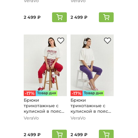
VeraVo
VeraVo
2 499 ₽
2 499 ₽
-17%
Товар дня
-17%
Товар дня
Брюки
Брюки
трикотажные с
трикотажные с
кулиской в поясе,
кулиской в поясе,
красный
фиолетовый
VeraVo
VeraVo
2 499 ₽
2 499 ₽