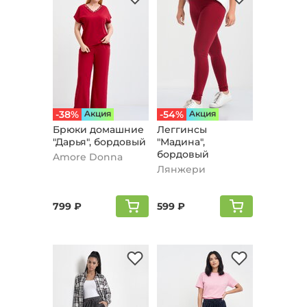
-38%
Aкция
-54%
Aкция
Брюки домашние
Леггинсы
"Дарья", бордовый
"Мадина",
бордовый
Amore Donna
Лянжери
799 ₽
599 ₽