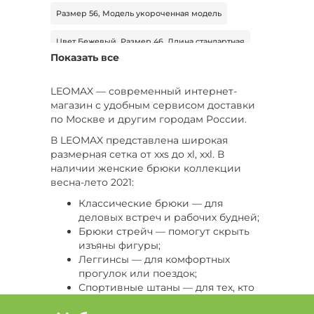
Размер 56, Модель укороченная модель
Цвет Бежевый, Размер 46, Длина стандартная
Показать все
Размер 42
LEOMAX — современный интернет-
Сезон Демисезон, Тип штаны спортивные
магазин с удобным сервисом доставки
по Москве и другим городам России.
Цвет Голубой, Сезон Лето, Длина стандартная
В LEOMAX представлена широкая
размерная сетка от xxs до xl, xxl. В
Цвет Черный, Размер 60, Сезон Демисезон
наличии женские брюки коллекции
весна-лето 2021:
Цвет Белый, Размер 46-48, Тип брюки
Классические брюки — для
Размер 58, Сезон Демисезон, Тип джинсы
деловых встреч и рабочих будней;
Брюки стрейч — помогут скрыть
Цвет Серый, Размер 54-56, Тип брюки
изъяны фигуры;
Леггинсы — для комфортных
Размер 46-48, Длина макси
прогулок или поездок;
Спортивные штаны — для тех, кто
Размер 58, Тип легинсы
любит быстрый темп жизни и