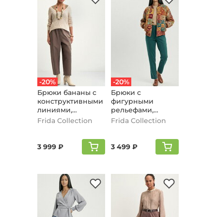
-20%
-20%
Брюки бананы с
Брюки с
конструктивными
фигурными
линиями,
рельефами,
оливковый
изумрудный
Frida Collection
Frida Collection
3 999 ₽
3 499 ₽