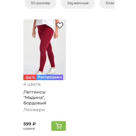
50 размер
Зауженные
Классические
-54%
Распродажа
4 цвета
Леггинсы
"Мадина",
бордовый
Лянжери
599 ₽
1 299 ₽