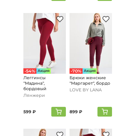
-54%
Aкция
-70%
Aкция
Леггинсы
Брюки женские
"Мадина",
"Маргарeт", бордо
бордовый
LOVE BY LANA
Лянжери
599 ₽
899 ₽