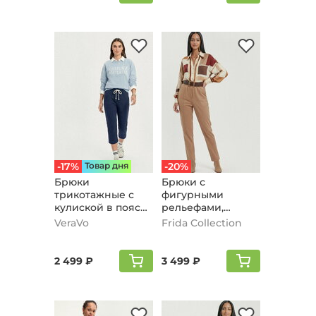
-17%
Товар дня
-20%
Брюки
Брюки с
трикотажные с
фигурными
кулиской в поясе,
рельефами,
синий
песочный
VeraVo
Frida Collection
2 499 ₽
3 499 ₽