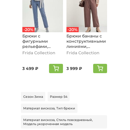
-20%
-20%
Брюки с
Брюки бананы с
фигурными
конструктивными
рельефами,
линиями,
индиго
капучино
Frida Collection
Frida Collection
3 499 ₽
3 999 ₽
Сезон Зима
Размер 54
Материал вискоза, Тип брюки
Материал вискоза, Стиль повседневный,
Модель укороченная модель