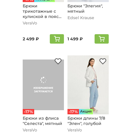
Брюки
Брюки "Элегия",
трикотажные с
мятный
кулиской в поясе,
Edsel Krause
бирюзовый
VeraVo
2 499 ₽
1 499 ₽
-17%
-17%
Aкция
Брюки из флиса
Брюки длины 7/8
"Cелеста", мятный
"Элен", голубой
VeraVo
VeraVo