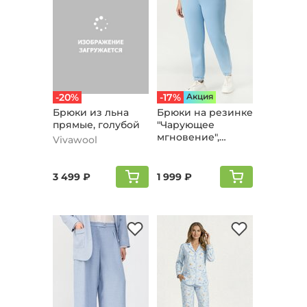
-20%
-17%
Aкция
Брюки из льна
Брюки на резинке
пpямые, голубой
"Чарующее
мгновение",
Vivawool
голубой
3 499 ₽
1 999 ₽