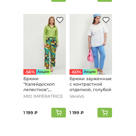
-56%
Aкция
-60%
Aкция
Брюки
Брюки зауженные
"Калейдоскоп
с контрастной
лепестков",
отделкой, голубой
бирюзовый
MIO IMPERATRICE
VeraVo
1 199 ₽
1 199 ₽