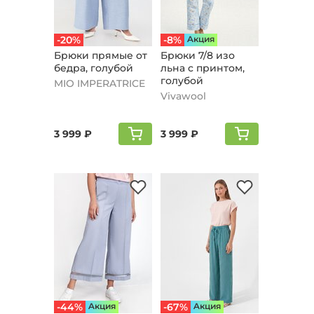
-20%
-8%
Aкция
Брюки прямые от
Брюки 7/8 изо
бедра, голубой
льна с принтом,
голубой
MIO IMPERATRICE
Vivawool
3 999 ₽
3 999 ₽
-44%
Aкция
-67%
Aкция