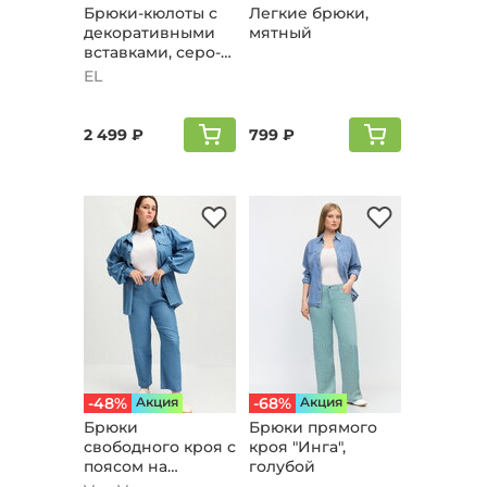
Брюки-кюлоты с
Легкие брюки,
декоративными
мятный
вставками, серо-
голубой
EL
2 499 ₽
799 ₽
-48%
Aкция
-68%
Aкция
Брюки
Брюки прямого
свободного кроя с
кроя "Инга",
поясом на
голубой
резинке, голубой