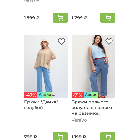
VeraVo
1 599 ₽
1 799 ₽
-47%
Aкция
-71%
Aкция
Брюки "Данка",
Брюки прямого
голубой
силуэта с поясом
на резинке,
голубой
VeraVo
799 ₽
1 199 ₽