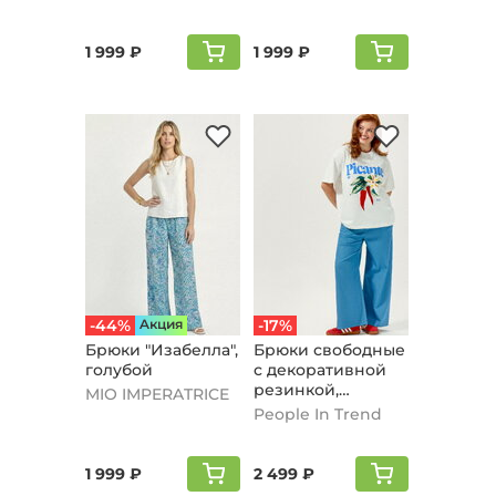
1 999 ₽
1 999 ₽
-44%
Aкция
-17%
Брюки "Изабелла",
Брюки свободные
голубой
с декоративной
резинкой,
MIO IMPERATRICE
голубой
People In Trend
1 999 ₽
2 499 ₽