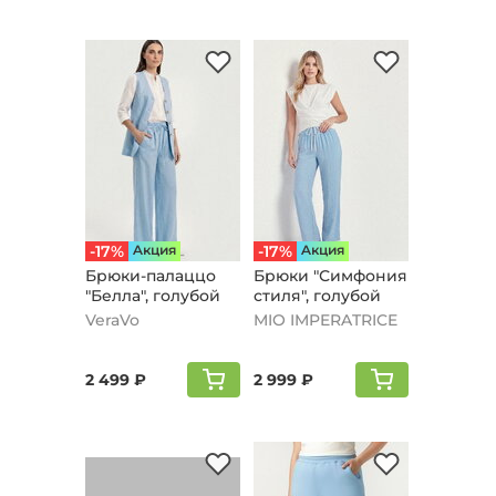
-17%
Aкция
-17%
Aкция
Брюки-палаццо
Брюки "Симфония
"Белла", голубой
стиля", голубой
VeraVo
MIO IMPERATRICE
2 499 ₽
2 999 ₽