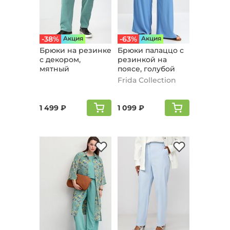
-38%
Aкция
-63%
Aкция
Брюки на резинке
Брюки палаццо с
с декором,
резинкой на
мятный
поясе, голубой
Frida Collection
1 499 ₽
1 099 ₽