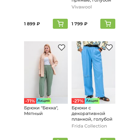
прямые, голубой
Vivawool
1 899 ₽
1 799 ₽
-71%
Aкция
-27%
Aкция
Брюки "Бекка",
Брюки с
Мятный
декоративной
планкой, голубой
Frida Collection