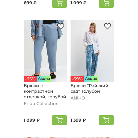
699 ₽
1 099 ₽
-65%
Aкция
-69%
Aкция
Брюки с
Брюки "Райский
контрастной
сад", Голубой
отделкой, голубой
ANIKO
Frida Collection
1 099 ₽
1 399 ₽