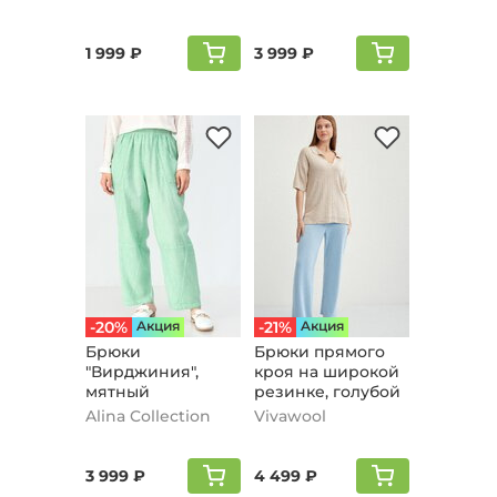
голубой
1 999 ₽
3 999 ₽
-20%
Aкция
-21%
Aкция
Брюки
Брюки прямого
"Вирджиния",
кроя на широкой
мятный
резинке, голубой
Alina Collection
Vivawool
3 999 ₽
4 499 ₽