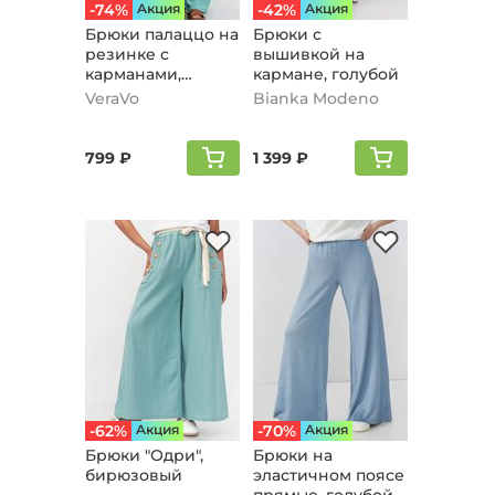
-74%
Aкция
-42%
Aкция
Брюки палаццо на
Брюки с
резинке с
вышивкой на
карманами,
кармане, голубой
мятный
VeraVo
Bianka Modeno
799 ₽
1 399 ₽
-62%
Aкция
-70%
Aкция
Брюки "Одри",
Брюки на
бирюзовый
эластичном поясе