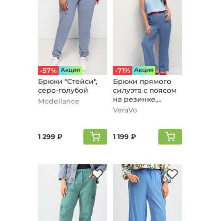
-57%
Aкция
-71%
Aкция
Брюки "Стейси",
Брюки прямого
серо-голубой
силуэта с поясом
на резинке,
Modellance
голубой
VeraVo
1 299 ₽
1 199 ₽