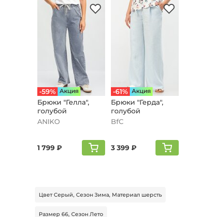
-59%
Aкция
-61%
Aкция
Брюки "Гелла",
Брюки "Герда",
голубой
голубой
ANIKO
BfC
1 799 ₽
3 399 ₽
Цвет Серый, Сезон Зима, Материал шерсть
Размер 66, Сезон Лето