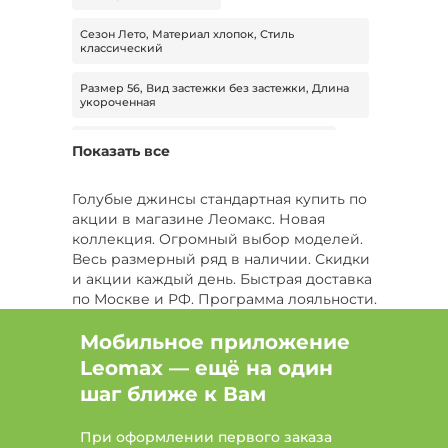
Сезон Лето, Материал хлопок, Стиль
классический
Размер 56, Вид застежки без застежки, Длина
укороченная
Размер 42, Сезон Лето, Длина стандартная
Показать все
Цвет Зеленый, Размер 48, Длина стандартная
Голубые джинсы стандартная купить по
акции в магазине Леомакс. Новая
Цвет Белый, Размер 52, Сезон Лето
коллекция. Огромный выбор моделей.
Весь размерный ряд в наличии. Скидки
Сезон Демисезон, Тип брюки, Длина макси
и акции каждый день. Быстрая доставка
по Москве и РФ. Программа лояльности.
Размер 58, Сезон Лето, Тип капри
Мобильное приложение
Цвет Бордовый, Размер 54, Сезон Лето
Leomax — ещё на один
Цвет Синий, Тип брюки, Длина миди
шаг ближе к Вам
Цвет Бордовый, Размер 52, Сезон Все
При оформлении первого заказа