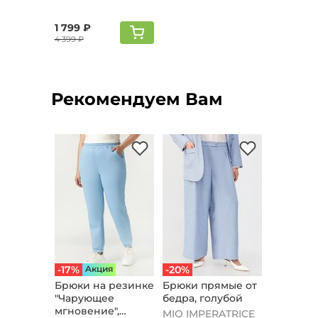
1 799 ₽
4 399 ₽
Рекомендуем Вам
-17%
Aкция
-20%
Брюки на резинке
Брюки прямые от
"Чарующее
бедра, голубой
мгновение",
MIO IMPERATRICE