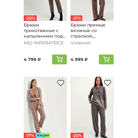
-20%
-21%
Брюки
Брюки прямые
трикотажные с
вязаные со
напылением под
стрелкой,
кожу, шоколадный
кофейный
MIO IMPERATRICE
Vivawool
4 799 ₽
4 999 ₽
-17%
Aкция
-20%