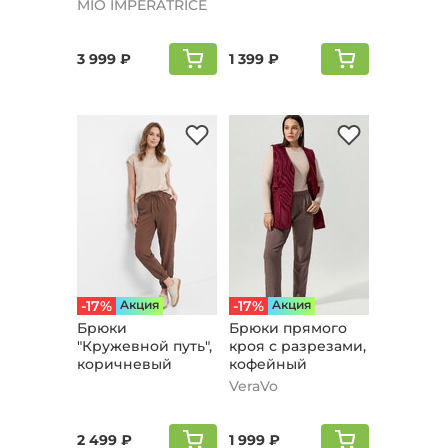
коричневый
MIO IMPERATRICE
3 999 ₽
1 399 ₽
-17%
Aкция
-17%
Aкция
Брюки
Брюки прямого
"Кружевной путь",
кроя с разрезами,
коричневый
кофейный
VeraVo
2 499 ₽
1 999 ₽