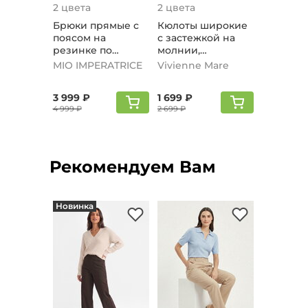
2 цвета
2 цвета
Брюки прямые с
Кюлоты широкие
поясом на
с застежкой на
резинке по
молнии,
спинке, леопард
коричневый
MIO IMPERATRICE
Vivienne Mare
3 999 ₽
1 699 ₽
4 999 ₽
2 699 ₽
Рекомендуем Вам
Новинка