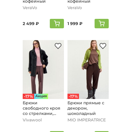
кофейный
кофейный
VeraVo
VeraVo
2 499 ₽
1 999 ₽
-17%
Aкция
-17%
Брюки
Брюки прямые с
свободного кроя
дeкором,
со стрелками,
шоколадный
кофейный
Vivawool
MIO IMPERATRICE