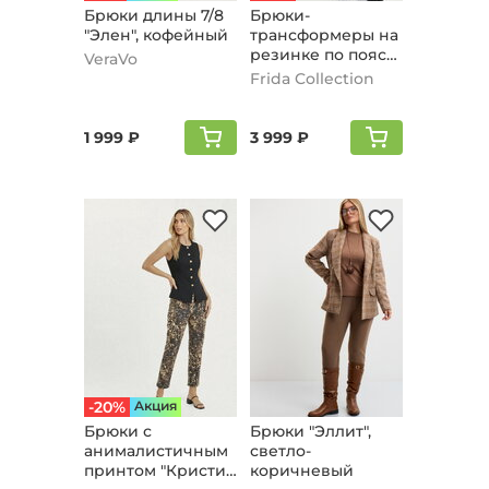
Брюки длины 7/8
Брюки-
"Элен", кофейный
трансформеры на
резинке по поясу,
VeraVo
кофейный
Frida Collection
1 999 ₽
3 999 ₽
-20%
Aкция
Брюки с
Брюки "Эллит",
анималистичным
светло-
принтом "Кристи",
коричневый