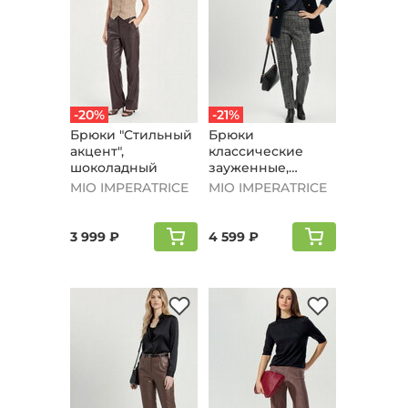
-20%
-21%
Брюки "Стильный
Брюки
акцент",
классические
шоколадный
зауженные,
коричневый
MIO IMPERATRICE
MIO IMPERATRICE
3 999 ₽
4 599 ₽