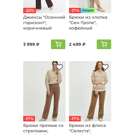
-20%
-17%
Aкция
Джинсы "Осенний
Брюки из хлопка
горизонт",
"Сен-Тропе",
коричневый
кофейный
3 999 ₽
2 499 ₽
-17%
-17%
Брюки прямые cо
Брюки из флиса
стрелками,
"Cелеста",