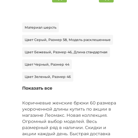
Материал шерсть
Цвет Серый, Размер 58, Модель расклешенные
Цвет Бежевый, Размер 46, Длина стандартная
Цвет Черный, Размер 44
Цвет Зеленый, Размер 46
Показать все
Цвет Серый, Размер 58, Сезон Демисезон
Цвет Серый, Размер 56, Сезон Демисезон
Коричневые женские брюки 60 размера
укороченной длины купить по акции в
Цвет Черный, Размер 56, Тип штаны
магазине Леомакс. Новая коллекция.
спортивные
Огромный выбор моделей. Весь
размерный ряд в наличии. Скидки и
Цвет Белый, Размер 50-52, Сезон Лето
акции каждый день. Быстрая доставка