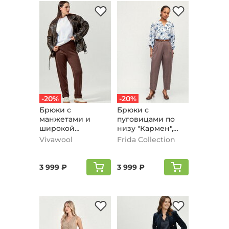
-20%
-20%
Брюки с
Брюки с
манжетами и
пуговицами по
широкой
низу "Кармен",
резинкой,
кофейный
Vivawool
Frida Collection
коричневый
3 999 ₽
3 999 ₽