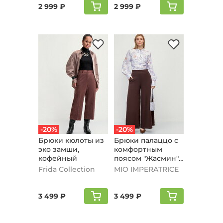
2 999 ₽
2 999 ₽
-20%
-20%
Брюки кюлоты из
Брюки палаццо с
эко замши,
комфортным
кофейный
поясом "Жасмин",
шоколадный
Frida Collection
MIO IMPERATRICE
3 499 ₽
3 499 ₽