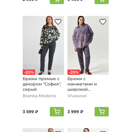
-20%
-20%
Брюки прямые с
Брюки с
декором "София",
манжетами и
серый
широкой
резинкой,
Bianka Modeno
Vivawool
графитовый
3 599 ₽
3 999 ₽