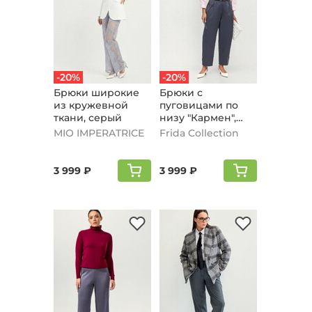
-20%
-20%
Брюки широкие
Брюки с
из кружевной
пуговицами по
ткани, серый
низу "Кармен",
серый
MIO IMPERATRICE
Frida Collection
3 999 ₽
3 999 ₽