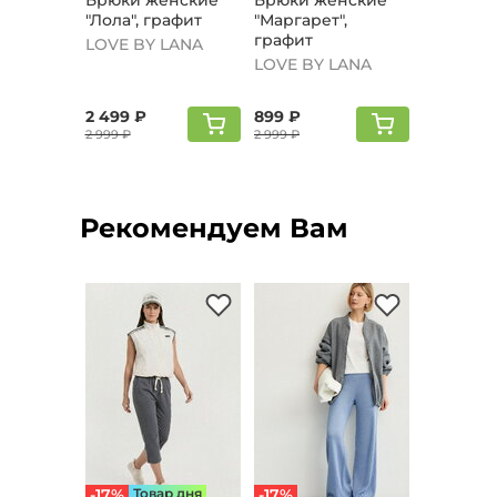
Брюки женские
Брюки женские
"Лола", графит
"Маргарeт",
графит
LOVE BY LANA
LOVE BY LANA
2 499 ₽
899 ₽
2 999 ₽
2 999 ₽
Рекомендуем Вам
-17%
Товар дня
-17%