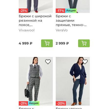
-21%
-17%
Aкция
Брюки с широкой
Брюки с
резинкой на
защипами
поясе,
прямые, темно-
графитовый
серый
Vivawool
VeraVo
4 999 ₽
2 999 ₽
-21%
Aкция
-20%
Брюки с
Брюки-утяжка