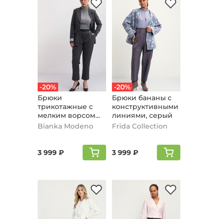
-20%
-20%
Брюки
Брюки бананы с
трикотажные с
конструктивными
мелким ворсом
линиями, серый
внутри, серый
Bianka Modeno
Frida Collection
3 999 ₽
3 999 ₽