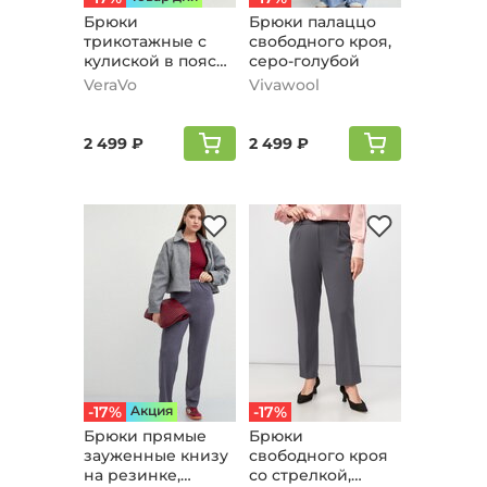
Брюки
Брюки палаццо
трикотажные с
свободного кроя,
кулиской в поясе,
серо-голубой
серый
VeraVo
Vivawool
2 499 ₽
2 499 ₽
-17%
Aкция
-17%
Брюки прямые
Брюки
зауженные книзу
свободного кроя
на резинке,
со стрелкой,