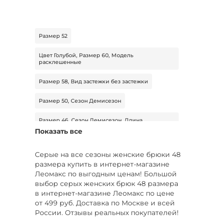
Размер 52
Цвет Голубой, Размер 60, Модель
расклешенные
Размер 58, Вид застежки без застежки
Размер 50, Сезон Демисезон
Размер 46, Сезон Демисезон, Длина
стандартная
Показать все
Размер 48, Сезон Демисезон, Тип штаны
спортивные
Серые на все сезоны женские брюки 48
размера купить в интернет-магазине
Размер 44, Сезон Демисезон, Тип легинсы
Леомакс по выгодным ценам! Большой
выбор серых женских брюк 48 размера
Цвет Белый, Размер 46
в интернет-магазине Леомакс по цене
от 499 руб. Доставка по Москве и всей
Цвет Белый, Размер 58, Сезон Демисезон
России. Отзывы реальных покупателей!