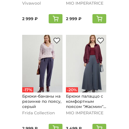
графитовый
серый
Vivawool
MIO IMPERATRICE
2 999 ₽
2 999 ₽
-17%
-20%
Брюки-бананы на
Брюки палаццо с
резинке по поясу,
комфортным
серый
поясом "Жасмин",
серый
Frida Collection
MIO IMPERATRICE
2 999 ₽
3 499 ₽