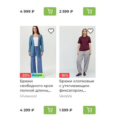
графитовый
4 999 ₽
2 599 ₽
-20%
Aкция
-16%
Брюки
Брюки хлопковые
свободного кроя
с утягивающим
полной длины,
фиксатором,
серо-голубой
серый
Vivawool
VeraVo
4 299 ₽
1 599 ₽