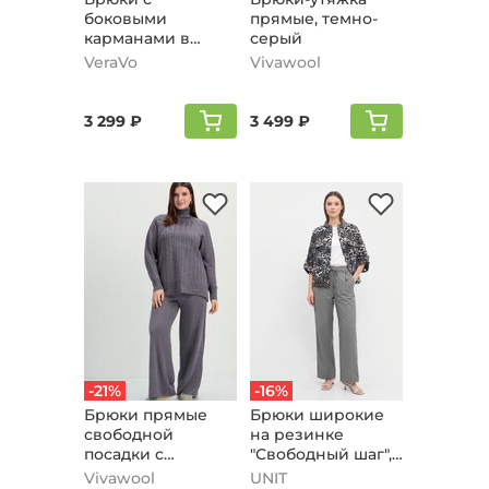
боковыми
прямые, темно-
карманами в
серый
клетку, серый
VeraVo
Vivawool
3 299 ₽
3 499 ₽
-21%
-16%
Брюки прямые
Брюки широкие
свободной
на резинке
посадки с
"Свободный шаг",
лампасами,
серый
Vivawool
UNIT