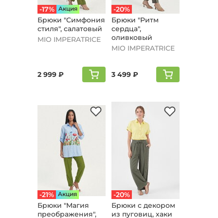
-17%
Aкция
-20%
Брюки "Симфония
Брюки "Ритм
стиля", салатовый
сердца",
оливковый
MIO IMPERATRICE
MIO IMPERATRICE
2 999 ₽
3 499 ₽
-21%
Aкция
-20%
Брюки "Магия
Брюки с декором
преображения",
из пуговиц, хаки