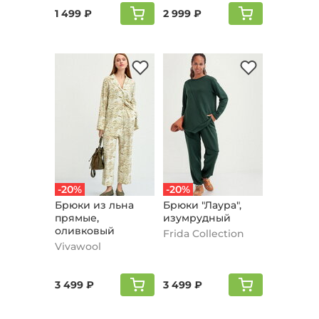
1 499 ₽
2 999 ₽
-20%
-20%
Брюки из льна
Брюки "Лаура",
пpямые,
изумрудный
оливковый
Frida Collection
Vivawool
3 499 ₽
3 499 ₽