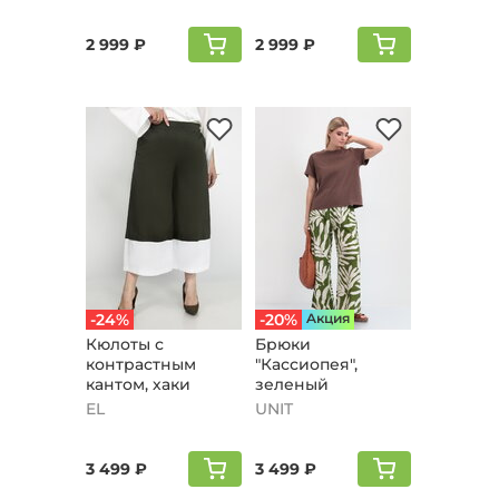
2 999 ₽
2 999 ₽
-24%
-20%
Aкция
Кюлоты с
Брюки
контрастным
"Кассиопея",
кантом, хаки
зеленый
EL
UNIT
3 499 ₽
3 499 ₽