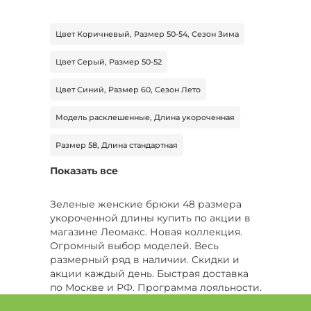
Цвет Коричневый, Размер 50-54, Сезон Зима
Цвет Серый, Размер 50-52
Цвет Синий, Размер 60, Сезон Лето
Модель расклешенные, Длина укороченная
Размер 58, Длина стандартная
Показать все
Сезон Лето, Длина стандартная
Цвет Бежевый, Размер 42, Сезон Лето
Зеленые женские брюки 48 размера
укороченной длины купить по акции в
Цвет Голубой, Размер 48, Сезон Демисезон
магазине Леомакс. Новая коллекция.
Огромный выбор моделей. Весь
Цвет Бордовый, Размер 54
размерный ряд в наличии. Скидки и
акции каждый день. Быстрая доставка
Цвет Желтый, Размер 48, Сезон Лето
по Москве и РФ. Программа лояльности.