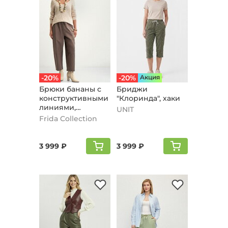
-20%
-20%
Aкция
Брюки бананы с
Бриджи
конструктивными
"Клоринда", хаки
линиями,
UNIT
оливковый
Frida Collection
3 999 ₽
3 999 ₽