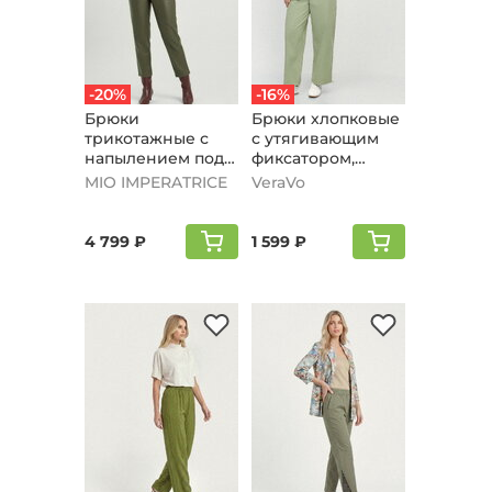
-20%
-16%
Брюки
Брюки хлопковые
трикотажные с
с утягивающим
напылением под
фиксатором,
кожу, хаки
оливковый
MIO IMPERATRICE
VeraVo
4 799 ₽
1 599 ₽