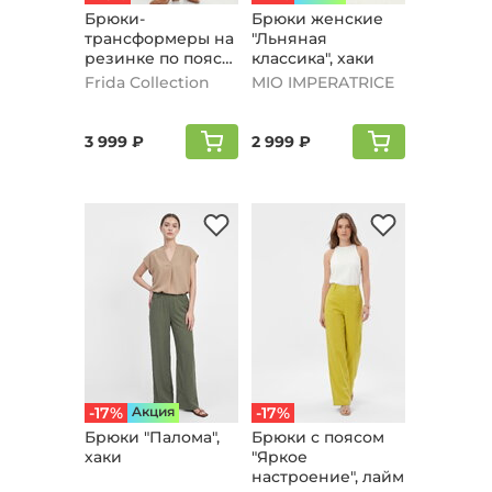
Брюки-
Брюки женские
трансформеры на
"Льняная
резинке по поясу,
классика", хаки
хаки
Frida Collection
MIO IMPERATRICE
3 999 ₽
2 999 ₽
-17%
Aкция
-17%
Брюки "Палома",
Брюки с поясом
хаки
"Яркое
настроение", лайм