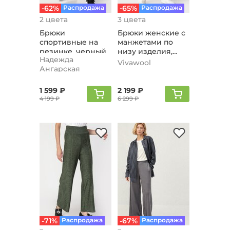
-62%
Распродажа
-65%
Распродажа
2 цвета
3 цвета
Брюки
Брюки женские с
спортивные на
манжетами по
резинке, черный
низу изделия,
Надежда
черный
Vivawool
Ангарская
1 599 ₽
2 199 ₽
4 199 ₽
6 299 ₽
-71%
Распродажа
-67%
Распродажа