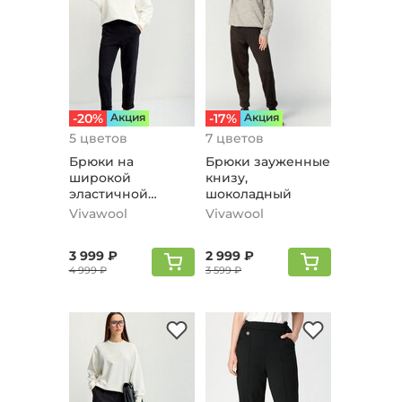
-20%
Aкция
-17%
Aкция
5 цветов
7 цветов
Брюки на
Брюки зауженные
широкой
книзу,
эластичной
шоколадный
резинке, черный
Vivawool
Vivawool
3 999 ₽
2 999 ₽
4 999 ₽
3 599 ₽