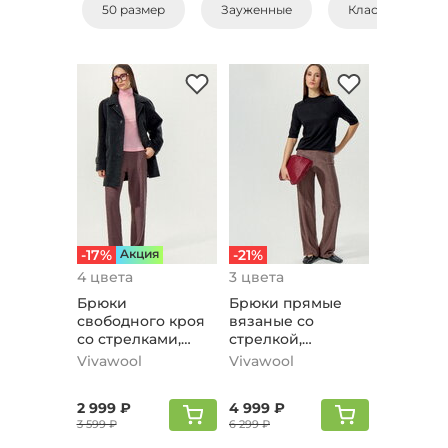
50 размер
Зауженные
Классические
-17%
Aкция
-21%
4 цвета
3 цвета
Брюки
Брюки прямые
свободного кроя
вязаные со
со стрелками,
стрелкой,
кофейный
кофейный
Vivawool
Vivawool
2 999 ₽
4 999 ₽
3 599 ₽
6 299 ₽