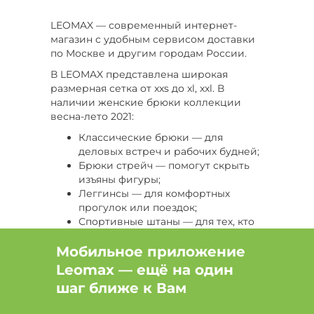
Цвет Бежевый, Размер 44, Длина стандартная
LEOMAX — современный интернет-
магазин с удобным сервисом доставки
Цвет Белый, Размер 48, Сезон Демисезон
по Москве и другим городам России.
Цвет Синий, Размер 54-56, Сезон Зима
В LEOMAX представлена широкая
размерная сетка от xxs до xl, xxl. В
Цвет Голубой, Размер 48, Тип штаны
наличии женские брюки коллекции
спортивные
весна-лето 2021:
Цвет Фиолетовый, Размер 56, Сезон Лето
Классические брюки — для
деловых встреч и рабочих будней;
Размер 64-66, Сезон Зима, Длина стандартная
Брюки стрейч — помогут скрыть
изъяны фигуры;
Цвет Черный, Размер 50-52, Длина стандартная
Леггинсы — для комфортных
прогулок или поездок;
Цвет Черный, Сезон Демисезон, Тип
Спортивные штаны — для тех, кто
джеггинсы
любит быстрый темп жизни и
Мобильное приложение
везде успевает;
Цвет Фиолетовый, Размер 54, Сезон Зима
Кюлоты — для модниц, которые
Leomax — ещё на один
любят выглядеть сногсшибательно.
шаг ближе к Вам
Цвет Черный, Размер 52, Тип юбка-брюки
Просматривая каталог LEOMAX вы
найдете множество интересных
Цвет Оранжевый, Размер 68, Сезон Лето