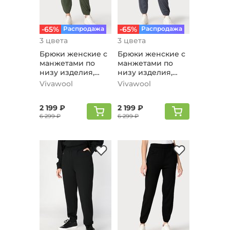
-65%
Распродажа
-65%
Распродажа
3 цвета
3 цвета
Брюки женские с
Брюки женские с
манжетами по
манжетами по
низу изделия,
низу изделия,
оливковый
темно-серый
Vivawool
Vivawool
2 199 ₽
2 199 ₽
6 299 ₽
6 299 ₽