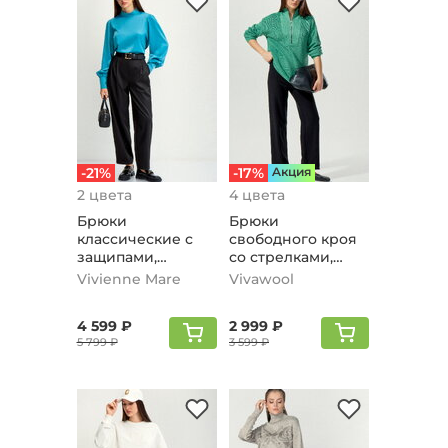
-21%
-17%
Aкция
2 цвета
4 цвета
Брюки
Брюки
классические с
свободного кроя
защипами,
со стрелками,
черный
черный
Vivienne Mare
Vivawool
4 599 ₽
2 999 ₽
5 799 ₽
3 599 ₽