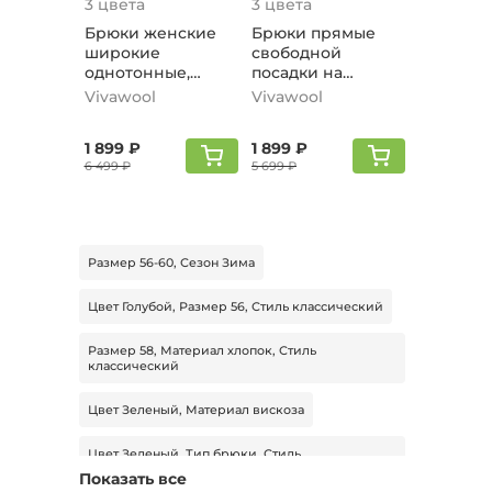
3 цвета
3 цвета
Брюки женские
Брюки прямые
широкие
свободной
однотонные,
посадки на
оливковый
резинке,
Vivawool
Vivawool
графитовый
1 899 ₽
1 899 ₽
6 499 ₽
5 699 ₽
Размер 56-60, Сезон Зима
Цвет Голубой, Размер 56, Стиль классический
Размер 58, Материал хлопок, Стиль
классический
Цвет Зеленый, Материал вискоза
Цвет Зеленый, Тип брюки, Стиль
повседневный
Показать все