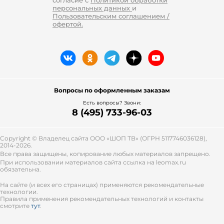
согласие с
Политикой обработки
персональных данных
и
Пользовательским соглашением /
офертой.
Вопросы по оформленным заказам
Есть вопросы? Звони:
8 (495) 733-96-03
Copyright © Владелец сайта ООО «
ШОП ТВ
» (ОГРН 5117746036128),
2014-2026.
Все права защищены, копирование любых материалов запрещено.
При использовании материалов сайта ссылка на leomax.ru
обязательна.
На сайте (и всех его страницах) применяются рекомендательные
технологии.
Правила применения рекомендательных технологий и контакты
смотрите
тут
.