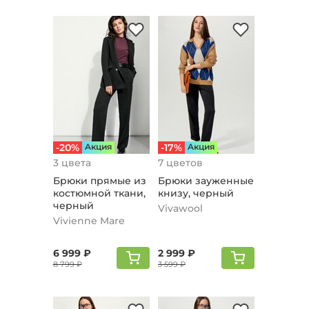
-20%
Aкция
-17%
Aкция
3 цвета
7 цветов
Брюки прямые из
Брюки зауженные
костюмной ткани,
книзу, черный
черный
Vivawool
Vivienne Mare
6 999 ₽
2 999 ₽
8 799 ₽
3 599 ₽