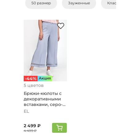
50 размер
Зауженные
Классические
-44%
Aкция
5 цветов
Брюки-кюлоты с
декоративными
вставками, серо-
голубой
EL
2 499 ₽
4 499 ₽