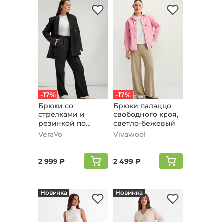
-17%
-17%
Брюки со
Брюки палаццо
стрелками и
свободного кроя,
резинкой по
светло-бежевый
поясу, черный
VeraVo
Vivawool
2 999 ₽
2 499 ₽
Новинка
Новинка