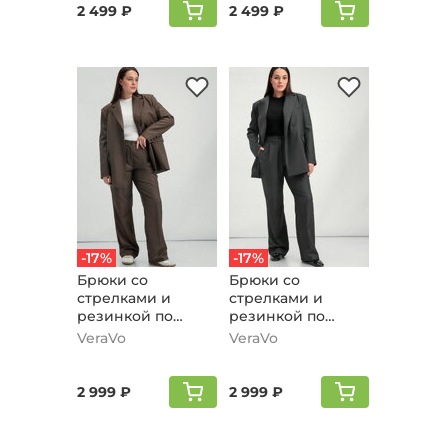
2 499 ₽
2 499 ₽
-17%
-17%
Брюки со
Брюки со
стрелками и
стрелками и
резинкой по
резинкой по
поясу, кофейный
поясу,
VeraVo
VeraVo
графитовый
2 999 ₽
2 999 ₽