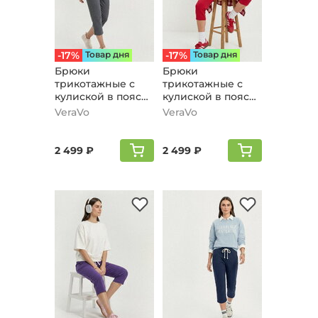
-17%
Товар дня
-17%
Товар дня
Брюки
Брюки
трикотажные с
трикотажные с
кулиской в поясе,
кулиской в поясе,
серый
красный
VeraVo
VeraVo
2 499 ₽
2 499 ₽