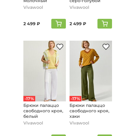
молочный
серо-голубой
Vivawool
Vivawool
2 499 ₽
2 499 ₽
-17%
-17%
Брюки палаццо
Брюки палаццо
свободного кроя,
свободного кроя,
белый
хаки
Vivawool
Vivawool