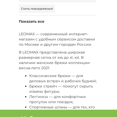
Стиль повседневный
Цвет Зеленый, Тип брюки, Стиль
Показать все
повседневный
Цвет Фиолетовый, Размер 44
LEOMAX — современный интернет-
магазин с удобным сервисом доставки
Цвет Коричневый, Сезон Демисезон, Тип
по Москве и другим городам России.
штаны спортивные
В LEOMAX представлена широкая
размерная сетка от xxs до xl, xxl. В
Цвет Коричневый, Тип штаны спортивные
наличии женские брюки коллекции
весна-лето 2021:
Цвет Голубой, Размер 50, Сезон Все
Классические брюки — для
Цвет Черный, Размер 60, Длина стандартная
деловых встреч и рабочих будней;
Брюки стрейч — помогут скрыть
Цвет Бежевый, Тип штаны спортивные
изъяны фигуры;
Леггинсы — для комфортных
Цвет Серый, Размер 58, Тип капри
прогулок или поездок;
Спортивные штаны — для тех, кто
Цвет Бежевый, Размер 46-48, Длина
любит быстрый темп жизни и
укороченная