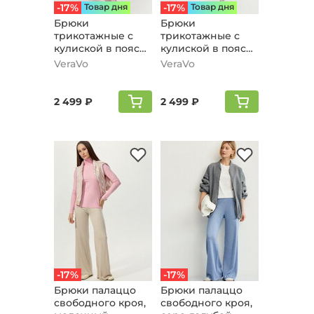
-17%
Товар дня
-17%
Товар дня
Брюки
Брюки
трикотажные с
трикотажные с
кулиской в поясе,
кулиской в поясе,
фиолетовый
синий
VeraVo
VeraVo
2 499 ₽
2 499 ₽
-17%
-17%
Брюки палаццо
Брюки палаццо
свободного кроя,
свободного кроя,