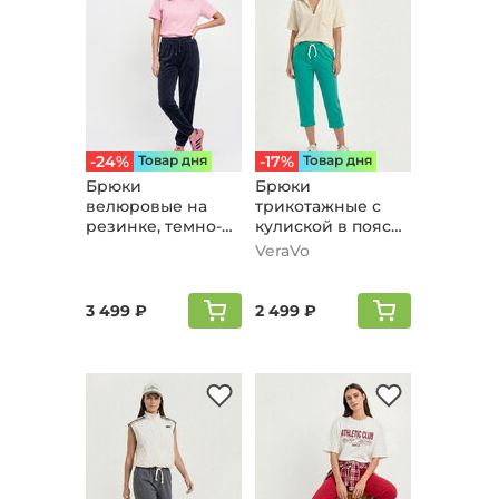
-24%
Товар дня
-17%
Товар дня
Брюки
Брюки
велюpовые на
трикотажные с
резинке, темно-
кулиской в поясе,
синий
бирюзовый
VeraVo
3 499 ₽
2 499 ₽