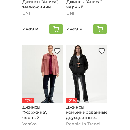
Джинсы "Аниса",
Джинсы "Аниса",
темно-синий
черный
UNIT
UNIT
2 499 ₽
2 499 ₽
-17%
-21%
Джинсы
Джинсы
"Жоржина",
комбинированные
черный
двухцветные,
черный
VeraVo
People In Trend