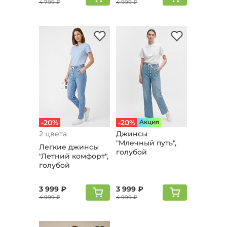
4 799 ₽
4 999 ₽
-20%
-20%
Aкция
2 цвета
Джинсы
"Млeчный путь",
Легкие джинсы
голубой
"Летний комфорт",
голубой
3 999 ₽
3 999 ₽
4 999 ₽
4 999 ₽