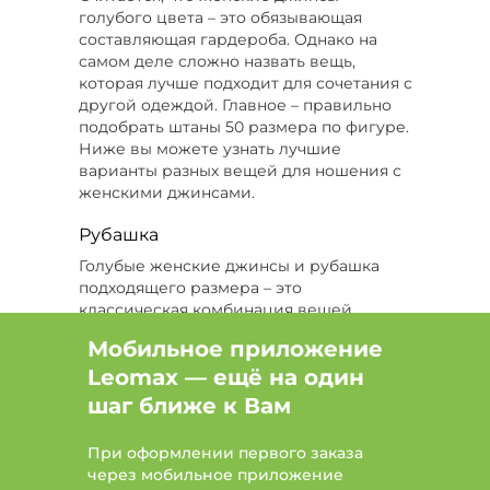
голубого цвета – это обязывающая
Цвет Черный, Размер 58-60
составляющая гардероба. Однако на
самом деле сложно назвать вещь,
Цвет Черный, Размер 48
которая лучше подходит для сочетания с
другой одеждой. Главное – правильно
Цвет Синий, Размер 52, Сезон Все
подобрать штаны 50 размера по фигуре.
Ниже вы можете узнать лучшие
Цвет Голубой, Сезон Все
варианты разных вещей для ношения с
женскими джинсами.
Цвет Черный, Размер 60
Рубашка
Цвет Серый, Размер 50, Сезон Зима
Голубые женские джинсы и рубашка
подходящего размера – это
Размер 56, Сезон Зима
классическая комбинация вещей.
Рубашка может быть почти любого тона
Цвет Черный, Размер 58, Сезон Зима
Мобильное приложение
– яркой, темной, голубой. Если вы
Leomax — ещё на один
отдали предпочтение светлой рубашке,
Цвет Синий, Размер 48, Сезон Зима
проследите за тем, чтобы она
шаг ближе к Вам
соответствовала оттенку штанов. Так, не
Цвет Белый, Размер 54, Сезон Лето
стоит надевать к женским джинсам
При оформлении первого заказа
определенного размера кремовую либо
через мобильное приложение
желтоватую рубашку. В противном