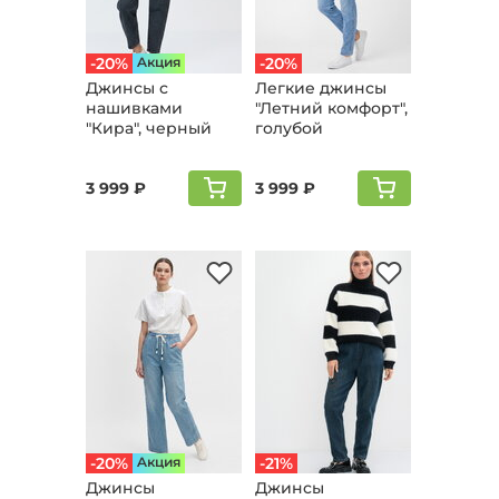
-20%
Aкция
-20%
Джинсы с
Легкие джинсы
нашивками
"Летний комфорт",
"Кира", черный
голубой
3 999 ₽
3 999 ₽
-20%
Aкция
-21%
Джинсы
Джинсы