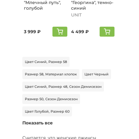
"Млeчный путь",
"Георгина", темно-
голубой
синий
UNIT
3 999 ₽
4 499 ₽
Цвет Синий, Размер 58
Размер 58, Материал хлопок
Цвет Черный
Цвет Синий, Размер 48, Сезон Демисезон
Размер 50, Сезон Демисезон
Цвет Голубой, Размер 60
Показать все
Цвет Серый, Размер 54, Сезон Демисезон
Цвет Серый, Размер 50, Сезон Демисезон
Считается, что женские джинсы