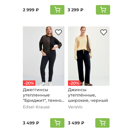
2 999 ₽
3 299 ₽
-20%
-20%
Джеггинсы
Джинсы
утепленные
утеплённые,
"Бриджит", темно-
широкие, черный
серый
Edsel Krause
VeraVo
3 499 ₽
3 499 ₽