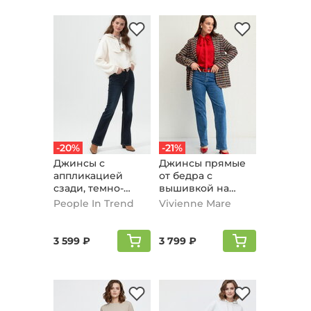
-20%
-21%
Джинсы с
Джинсы прямые
аппликацией
от бедра с
сзади, темно-
вышивкой на
синий
кармане, голубой
People In Trend
Vivienne Mare
3 599 ₽
3 799 ₽