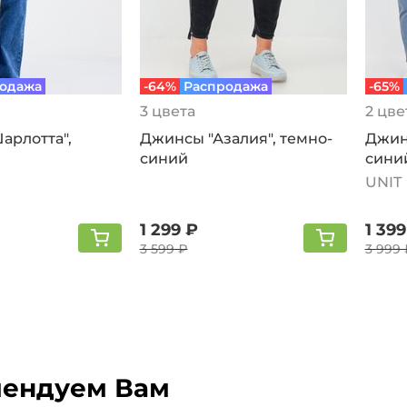
одажа
-64%
Распродажа
-65%
3 цвета
2 цве
арлотта",
Джинсы "Азалия", темно-
Джин
синий
сини
UNIT
1 299 ₽
1 399
3 599 ₽
3 999 
ендуем Вам