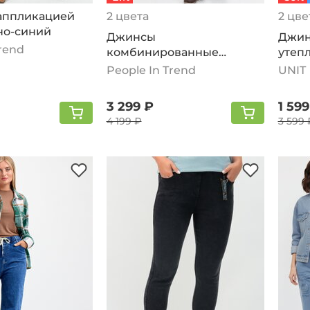
аппликацией
2 цвета
2 цве
но-синий
Джинсы
Джин
Trend
комбинированные
утепл
двухцветные, синий
сини
People In Trend
UNIT
3 299 ₽
1 599
4 199 ₽
3 599 