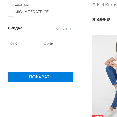
Leomax
Edsel Krau
MIO IMPERATRICE
No name
3 499 ₽
People In Trend
Скидка
Очистить
UNIT
VeraVo
От
До
Vivawool
Vivienne Mare
Еленди
ПОКАЗАТЬ