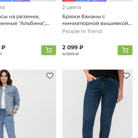
та
2 цвета
сы на резинке,
Брюки бананы с
енные "Альбина",
миниатюрной вышивкой,
й
синий
People In Trend
 ₽
2 099 ₽
₽
4 999 ₽