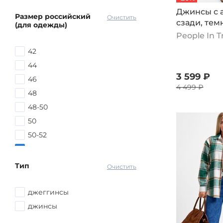
Джинсы с 
Размер российский
Очистить
сзади, тем
(для одежды)
People In 
42
44
3 599 ₽
46
4 499 ₽
48
48-50
50
50-52
52
52-54
Тип
Очистить
54
54-56
джеггинсы
56
джинсы
56-58