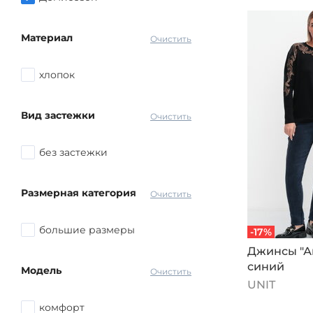
Материал
Очистить
хлопок
Вид застежки
Очистить
без застежки
Размерная категория
Очистить
большие размеры
-17%
Джинсы "Ан
синий
Модель
Очистить
UNIT
комфорт