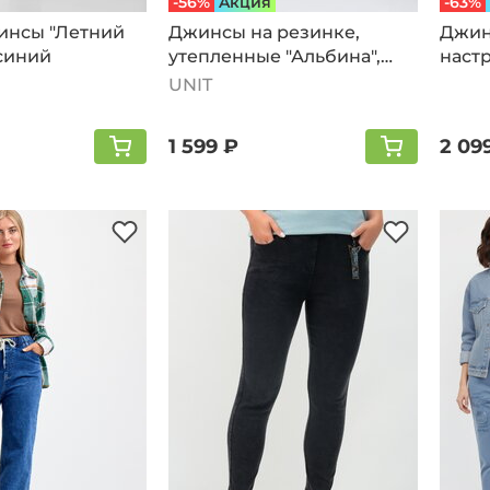
-56%
Aкция
-63%
инсы "Летний
Джинсы на резинке,
Джин
синий
утепленные "Альбина",
настр
синий
UNIT
1 599 ₽
2 09