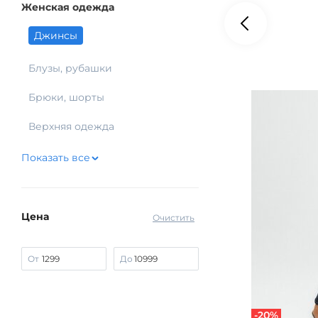
Женская одежда
Джинсы
Блузы, рубашки
Брюки, шорты
Верхняя одежда
Показать все
Цена
Очистить
От
До
-20%