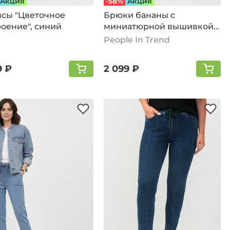
Aкция
-58%
Aкция
сы "Цветочное
Брюки бананы с
оение", синий
миниатюрной вышивкой,
синий
People In Trend
9 ₽
2 099 ₽