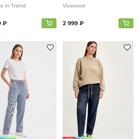
цветные, синий
e In Trend
Vivawool
9 ₽
2 999 ₽