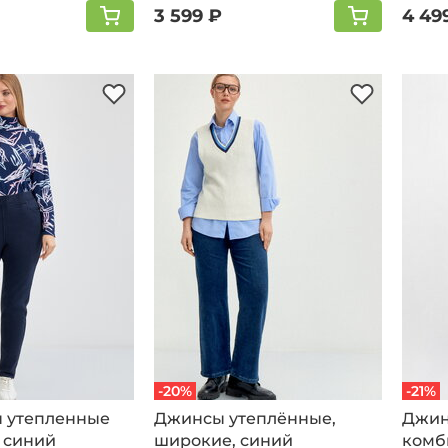
3 599 ₽
4 49
-20%
-21%
 утепленные
Джинсы утеплённые,
Джи
 синий
широкие, синий
комб