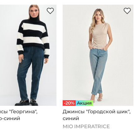
-20%
Aкция
ы "Георгина",
Джинсы "Городской шик",
о-синий
синий
MIO IMPERATRICE