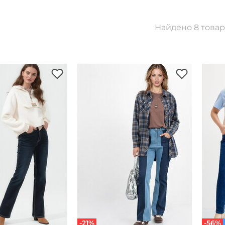
Найдено 8 това
-21%
-56%