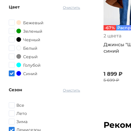
58
Цвет
Очистить
58-60
60
Бежевый
-67%
Распр
60-62
Зеленый
2 цвета
62
Черный
Джинсы "Ш
62-64
Белый
синий
Серый
Голубой
1 899 ₽
Синий
5 699 ₽
другой
Сезон
Очистить
Все
Лето
Зима
Реком
Демисезон