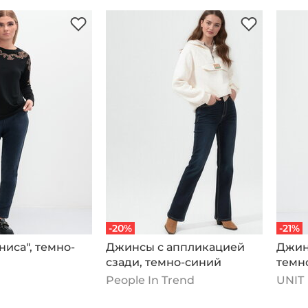
-20%
-21%
иса", темно-
Джинсы с аппликацией
Джинс
сзади, темно-синий
темн
People In Trend
UNIT