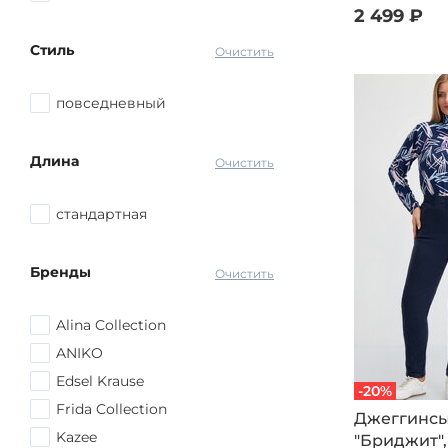
2 499 ₽
Стиль
Очистить
повседневный
Длина
Очистить
стандартная
Бренды
Очистить
Alina Collection
ANIKO
Edsel Krause
-20%
Frida Collection
Джеггинсы
Kazee
"Бриджит",