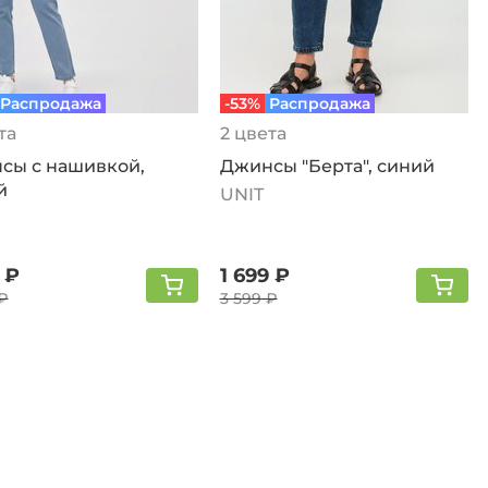
Распродажа
-53%
Распродажа
та
2 цвета
сы с нашивкой,
Джинсы "Берта", синий
й
UNIT
 ₽
1 699 ₽
₽
3 599 ₽