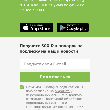
Leomax скидка 500 ₽ по промокоду
"ПРИЛОЖЕНИЕ". Сумма покупки не
менее
3 000 ₽
Получите 500 ₽ в подарок за
подписку на наши новости
Подписаться
Нажимая кнопку "Подписаться", я
даю согласие на
обработку
персональных данных,
выражаю
согласие с
Политикой обработки
персональных данных
и
Пользовательским соглашением /