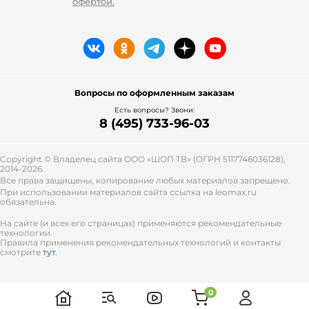
офертой.
Вопросы по оформленным заказам
Есть вопросы? Звони:
8 (495) 733-96-03
Copyright © Владелец сайта ООО «
ШОП ТВ
» (ОГРН 5117746036128),
2014-2026.
Все права защищены, копирование любых материалов запрещено.
При использовании материалов сайта ссылка на leomax.ru
обязательна.
На сайте (и всех его страницах) применяются рекомендательные
технологии.
Правила применения рекомендательных технологий и контакты
смотрите
тут
.
0