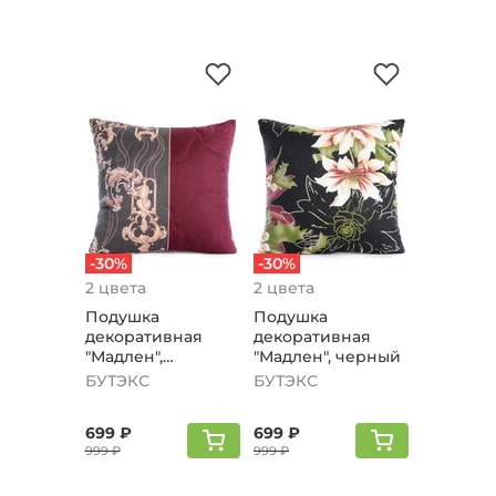
-30%
-30%
2 цвета
2 цвета
Подушка
Подушка
декоративная
декоративная
"Мадлен",
"Мадлен", черный
бордовый
БУТЭКС
БУТЭКС
699 ₽
699 ₽
999 ₽
999 ₽