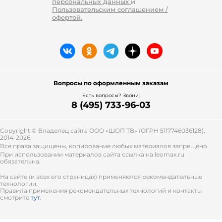
персональных данных
и
Пользовательским соглашением /
офертой.
Вопросы по оформленным заказам
Есть вопросы? Звони:
8 (495) 733-96-03
Copyright © Владелец сайта ООО «
ШОП ТВ
» (ОГРН 5117746036128),
2014-2026.
Все права защищены, копирование любых материалов запрещено.
При использовании материалов сайта ссылка на leomax.ru
обязательна.
На сайте (и всех его страницах) применяются рекомендательные
технологии.
Правила применения рекомендательных технологий и контакты
смотрите
тут
.