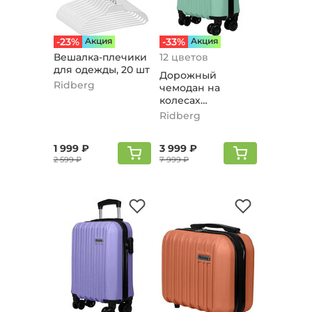
-23%
Aкция
-33%
Aкция
Вешалка-плечики
12 цветов
для одежды, 20 шт
Дорожный
Ridberg
чемодан на
колесах
"Попутный Ветер",
Ridberg
мятный m
1 999 ₽
3 999 ₽
2 599 ₽
7 999 ₽