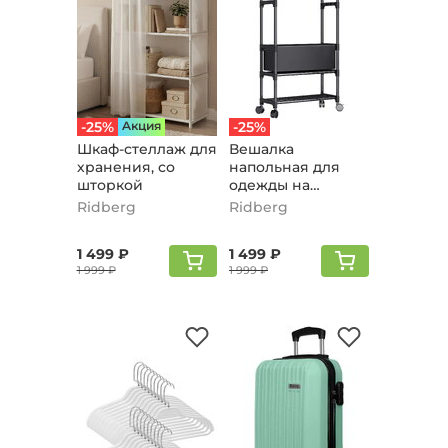
-25%
Aкция
-25%
Шкаф-стеллаж для
Вешалка
хранения, со
напольная для
шторкой
одежды на
колесах, вешалка
Ridberg
Ridberg
напольная
1 499 ₽
1 499 ₽
1 999 ₽
1 999 ₽