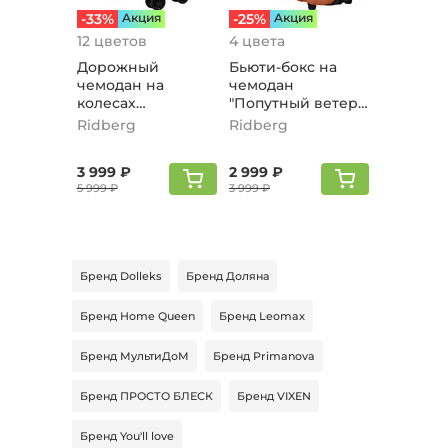
-33%
Aкция
-25%
Aкция
12 цветов
4 цвета
Дорожный
Бьюти-бокс на
чемодан на
чемодан
колесах
"Попутный ветер",
"Попутный Ветер",
мятный
Ridberg
Ridberg
лавандовый xs
3 999 ₽
2 999 ₽
5 999 ₽
3 999 ₽
Бренд Dolleks
Бренд Доляна
Бренд Home Queen
Бренд Leomax
Бренд МультиДоМ
Бренд Primanova
Бренд ПРОСТО БЛЕСК
Бренд VIXEN
Бренд You'll love