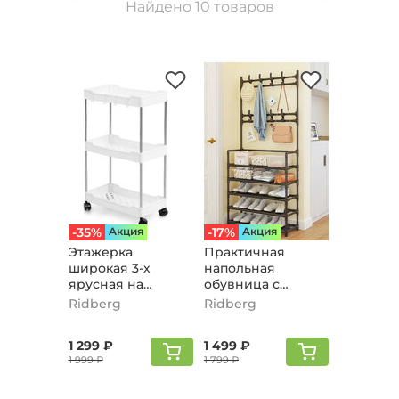
Найдено 10 товаров
-35%
Aкция
-17%
Aкция
Этажерка
Практичная
широкая 3-х
напольная
ярусная на
обувница с
колесах, белый
вешалкой,
Ridberg
Ridberg
черный
1 299 ₽
1 499 ₽
1 999 ₽
1 799 ₽