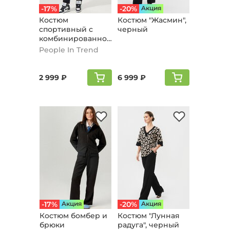
-17%
-20%
Aкция
Костюм
Костюм "Жaсмин",
спортивный с
черный
комбинированной
вставкой, черный
People In Trend
2 999 ₽
6 999 ₽
-17%
Aкция
-20%
Aкция
Костюм бомбер и
Костюм "Лунная
брюки
радуга", черный