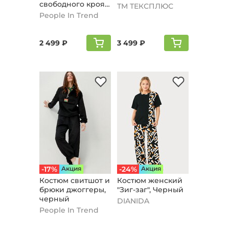
свободного кроя,
ТМ ТЕКСПЛЮС
черный
People In Trend
2 499 ₽
3 499 ₽
-17%
Aкция
-24%
Aкция
Костюм свитшот и
Костюм женский
брюки джоггеры,
"Зиг-заг", Черный
черный
DIANIDA
People In Trend