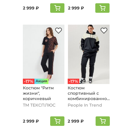
2 999 ₽
2 999 ₽
-17%
Aкция
-17%
Кoстюм "Ритм
Костюм
жизни",
спортивный с
коричневый
комбинированной
вставкой, черный
ТМ ТЕКСПЛЮС
People In Trend
2 999 ₽
2 999 ₽