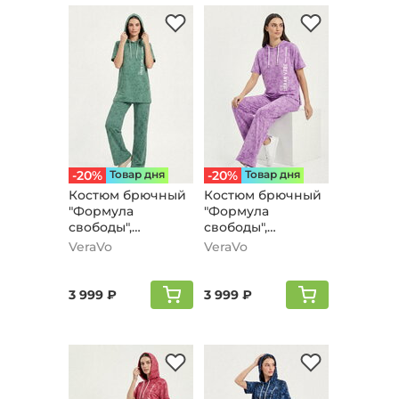
-20%
Товар дня
-20%
Товар дня
Костюм брючный
Костюм брючный
"Формула
"Формула
свободы",
свободы",
зеленый
сиреневый
VeraVo
VeraVo
3 999 ₽
3 999 ₽