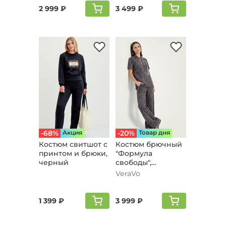
2 999 ₽
3 499 ₽
-68%
Aкция
-20%
Товар дня
Костюм свитшот с
Костюм брючный
принтом и брюки,
"Формула
черный
свободы",
кофейный
VeraVo
1 399 ₽
3 999 ₽