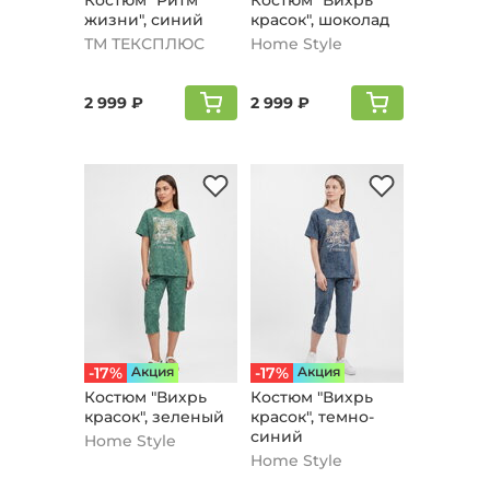
Кoстюм "Ритм
Костюм "Вихрь
жизни", синий
красок", шоколад
ТМ ТЕКСПЛЮС
Home Style
2 999 ₽
2 999 ₽
-17%
Aкция
-17%
Aкция
Костюм "Вихрь
Костюм "Вихрь
красок", зеленый
красок", темно-
синий
Home Style
Home Style