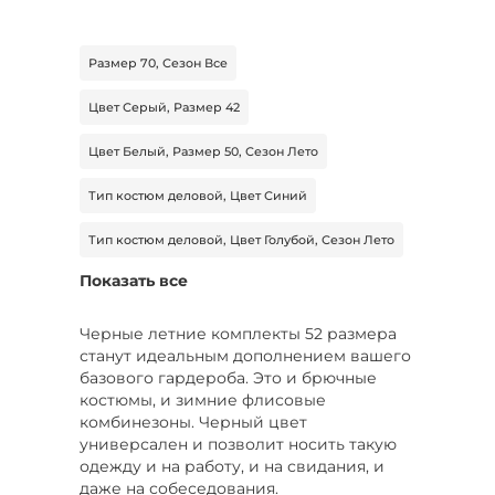
Размер 70, Сезон Все
Цвет Серый, Размер 42
Цвет Белый, Размер 50, Сезон Лето
Тип костюм деловой, Цвет Синий
Тип костюм деловой, Цвет Голубой, Сезон Лето
Показать все
Тип костюм спортивный, Цвет Коричневый,
Размер 58
Черные летние комплекты 52 размера
Цвет Голубой, Размер 46, Сезон Демисезон
станут идеальным дополнением вашего
базового гардероба. Это и брючные
Цвет Черный, Размер 52-56, Сезон Все
костюмы, и зимние флисовые
комбинезоны. Черный цвет
Цвет Оранжевый, Размер 58, Сезон Лето
универсален и позволит носить такую
одежду и на работу, и на свидания, и
Тип брюки, Цвет Розовый, Сезон Все
даже на собеседования.