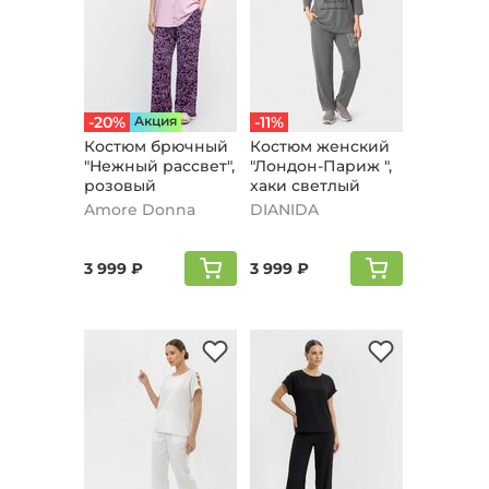
-20%
Aкция
-11%
Костюм брючный
Костюм женский
"Нежный рассвет",
"Лондон-Париж ",
розовый
хаки светлый
Amore Donna
DIANIDA
3 999 ₽
3 999 ₽