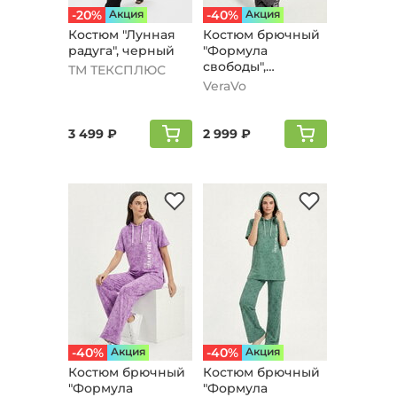
-20%
Aкция
-40%
Aкция
Костюм "Лунная
Костюм брючный
радуга", черный
"Формула
свободы",
ТМ ТЕКСПЛЮС
кофейный
VeraVo
3 499 ₽
2 999 ₽
-40%
Aкция
-40%
Aкция
Костюм брючный
Костюм брючный
"Формула
"Формула