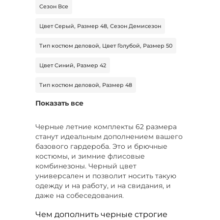
Сезон Все
Цвет Серый, Размер 48, Сезон Демисезон
Тип костюм деловой, Цвет Голубой, Размер 50
Цвет Синий, Размер 42
Тип костюм деловой, Размер 48
Показать все
Цвет Коричневый, Размер 60, Сезон
Демисезон
Черные летние комплекты 62 размера
Цвет Голубой, Размер 48, Сезон Демисезон
станут идеальным дополнением вашего
базового гардероба. Это и брючные
Цвет Белый, Размер 56-58
костюмы, и зимние флисовые
комбинезоны. Черный цвет
Тип костюм спортивный, Размер 56-58
универсален и позволит носить такую
одежду и на работу, и на свидания, и
Размер 72-74
даже на собеседования.
Тип костюм спортивный, Цвет Серый, Размер
Чем дополнить черные строгие
50