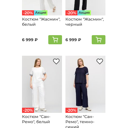
-20%
Aкция
-20%
Aкция
Костюм "Жaсмин",
Костюм "Жaсмин",
белый
черный
6 999 ₽
6 999 ₽
-20%
-20%
Костюм "Сан-
Костюм "Сан-
Ремо", белый
Ремо", темно-
синий