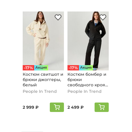
-17%
Aкция
-17%
Aкция
Костюм свитшот и
Костюм бомбер и
брюки джоггеры,
брюки
белый
свободного кроя,
черный
People In Trend
People In Trend
2 999 ₽
2 499 ₽