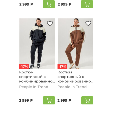
2 999 ₽
2 999 ₽
-17%
-17%
Костюм
Костюм
спортивный с
спортивный с
комбинированной
комбинированной
вставкой, черный
вставкой,
People In Trend
People In Trend
кофейный
2 999 ₽
2 999 ₽