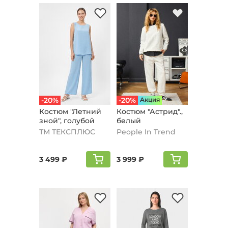
-20%
-20%
Aкция
Костюм "Летний
Костюм "Астрид".,
зной", голубой
белый
ТМ ТЕКСПЛЮС
People In Trend
3 499 ₽
3 999 ₽