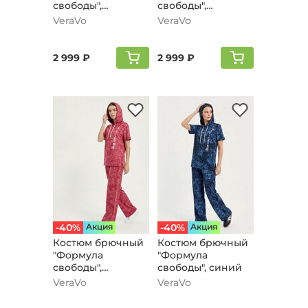
свободы",
свободы",
сиреневый
зеленый
VeraVo
VeraVo
2 999 ₽
2 999 ₽
-40%
Aкция
-40%
Aкция
Костюм брючный
Костюм брючный
"Формула
"Формула
свободы",
свободы", синий
бордовый
VeraVo
VeraVo