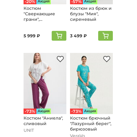
-20%
Aкция
-57%
Aкция
Костюм
Костюм из брюк и
"Сверкающие
блузы "Мия",
грани",
сиреневый
фиолетовый
5 999 ₽
3 499 ₽
-73%
Aкция
-73%
Aкция
Костюм "Аниела",
Костюм брючный
сливовый
"Лазурный берег",
бирюзовый
UNIT
VeraVo