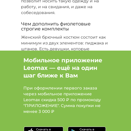
позволит носить такую одежду и на
58
работу, и на свидания, и даже на
собеседования.
Тип костюм спортивный, Цвет Коричневый,
Размер 58
Чем дополнить фиолетовые
строгие комплекты
Тип костюм спортивный, Цвет Синий, Размер
52-56
Женский брючный костюм состоит как
минимум из двух элементов: пиджака и
Тип брюки, Размер 54
штанов. Есть девушки, которые
предпочитают ограничиваться этим
Тип футболка, Размер 52, Сезон Все
Мобильное приложение
комплектом, и выглядит это эффектно
на любой фигуре. Но брючный костюм
Leomax — ещё на один
Цвет Коричневый, Размер 64-66
важно дополнить неброской рубашкой,
шаг ближе к Вам
топом или футболкой.
Цвет Фиолетовый, Размер 62, Сезон Лето
Классическая рубашка на
При оформлении первого заказа
пуговица. Самое строгое и в то же
через мобильное приложение
Цвет Бежевый, Размер 54, Сезон Лето
время привлекательное
Leomax скидка 500 ₽ по промокоду
сочетание. Самый выигрышный
"ПРИЛОЖЕНИЕ". Сумма покупки не
Цвет Бежевый, Размер 58, Сезон Все
комплект: фиолетовый костюм и
менее
3 000 ₽
белая рубашка. Расстегните
несколько верхних пуговиц, легкая
небрежность добавит вам шика.