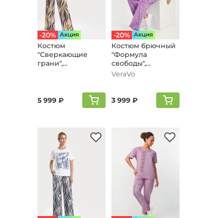
-20%
Aкция
-20%
Aкция
Костюм
Костюм брючный
"Сверкающие
"Формула
грани",
свободы",
баклажановый
сиреневый
VeraVo
5 999 ₽
3 999 ₽