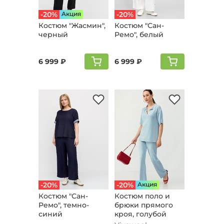
-20%
Aкция
-20%
Костюм "Жaсмин",
Костюм "Сан-
черный
Ремо", белый
6 999 ₽
6 999 ₽
-20%
-20%
Aкция
Костюм "Сан-
Костюм поло и
Ремо", темно-
брюки прямого
синий
кроя, голубой