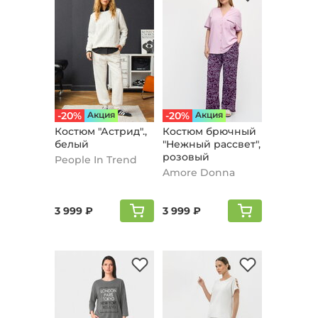
-20%
Aкция
-20%
Aкция
Костюм "Астрид".,
Костюм брючный
белый
"Нежный рассвет",
розовый
People In Trend
Amore Donna
3 999 ₽
3 999 ₽