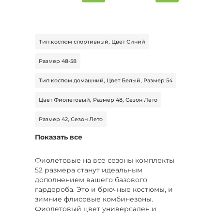
Тип костюм спортивный, Цвет Синий
Размер 48-58
Тип костюм домашний, Цвет Белый, Размер 54
Цвет Фиолетовый, Размер 48, Сезон Лето
Размер 42, Сезон Лето
Показать все
Тип костюм деловой, Цвет Голубой, Размер 52
Цвет Синий, Размер 52, Сезон Лето
Фиолетовые на все сезоны комплекты
52 размера станут идеальным
Цвет Желтый, Размер 50, Сезон Лето
дополнением вашего базового
гардероба. Это и брючные костюмы, и
Цвет Розовый, Размер 54-56, Сезон Демисезон
зимние флисовые комбинезоны.
Фиолетовый цвет универсален и
Тип костюм спортивный, Цвет Черный, Размер