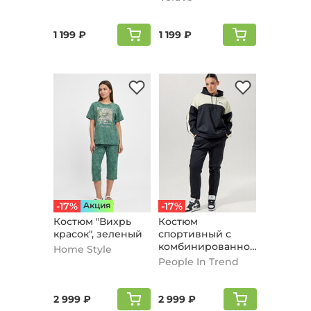
1 199 ₽
1 199 ₽
-17%
Aкция
-17%
Костюм "Вихрь
Костюм
красок", зеленый
спортивный с
комбинированной
Home Style
вставкой, черный
People In Trend
2 999 ₽
2 999 ₽