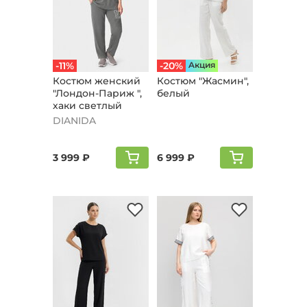
-11%
-20%
Aкция
Костюм женский
Костюм "Жaсмин",
"Лондон-Париж ",
белый
хаки светлый
DIANIDA
3 999 ₽
6 999 ₽