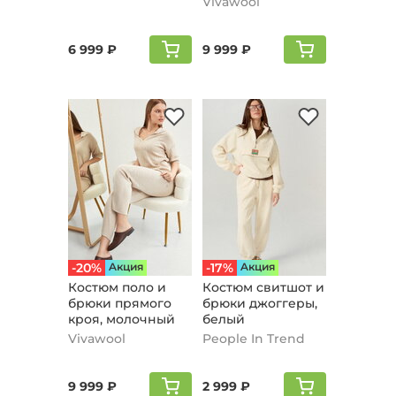
Vivawool
6 999 ₽
9 999 ₽
-20%
Aкция
-17%
Aкция
Костюм поло и
Костюм свитшот и
брюки прямого
брюки джоггеры,
кроя, молочный
белый
Vivawool
People In Trend
9 999 ₽
2 999 ₽