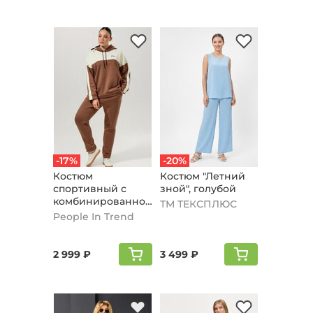
-17%
-20%
Костюм
Костюм "Летний
спортивный с
зной", голубой
комбинированной
ТМ ТЕКСПЛЮС
вставкой,
People In Trend
кофейный
2 999 ₽
3 499 ₽