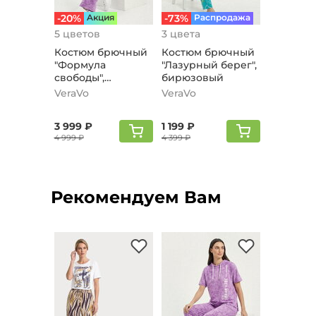
-20%
Aкция
-73%
Распродажа
5 цветов
3 цвета
Костюм брючный
Костюм брючный
"Формула
"Лазурный берег",
свободы",
бирюзовый
сиреневый
VeraVo
VeraVo
3 999 ₽
1 199 ₽
4 999 ₽
4 399 ₽
Рекомендуем Вам