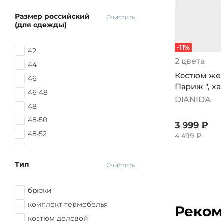
Размер российский
Очистить
(для одежды)
-11%
42
2 цвета
44
Костюм же
46
Париж ", х
46-48
DIANIDA
48
48-50
3 999 ₽
48-52
4 499 ₽
48-58
50
Тип
Очистить
50-52
52
брюки
52-54
комплект термобелья
Реком
52-56
костюм деловой