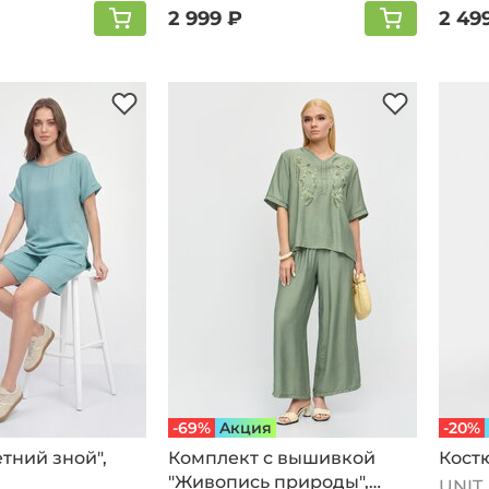
2 999 ₽
2 49
-69%
Aкция
-20%
тний знoй",
Комплект с вышивкой
Кост
"Живопись природы",
UNIT