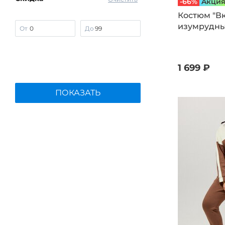
-66%
Aкци
Leomax
Костюм "Вк
LOVE BY LANA
изумрудн
От
До
NATALI
No name
People In Trend
1 699 ₽
PreWoman
ПОКАЗАТЬ
Redox
Tareda
UNIT
VeraVo
Vivawool
Клюква
СКС
ТМ ТЕКСПЛЮС