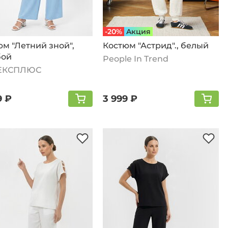
-20%
Aкция
м "Летний зной",
Костюм "Астрид"., белый
бой
People In Trend
ЕКСПЛЮС
9 ₽
3 999 ₽