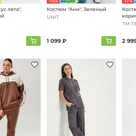
я
-75%
Aкция
-17%
ус лета",
Костюм "Ани", Зеленый
Кoст
ый
кори
UNIT
ТМ Т
1 099 ₽
2 99