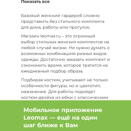
Показать все
Тип костюм деловой, Размер 46, Сезон Лето
Базовый женский гардероб сложно
Цвет Белый, Размер 56, Сезон Лето
представить без стильного комплекта
для дома, работы или прогулок.
Тип костюм спортивный, Цвет Черный, Размер
56
Магазин leomax.ru – это огромный
выбор стильных женских комплектов на
Тип костюм спортивный, Цвет Белый
любой случай жизни. Не нужно думать о
возможных комбинациях разных видов
Тип костюм домашний, Цвет Голубой
одежды. Достаточно заказать комплект и
сэкономить время, которое тратится на
Тип костюм домашний, Цвет Голубой, Сезон
ежедневный подбор образа.
Лето
Подбирая костюм, учитывают не только
Тип футболка, Цвет Розовый
особенности фигуры, но и цветотип,
назначение. Для работы подойдет
Тип брюки, Цвет Зеленый, Размер 50
костюм-двойка из юбки с классическим
жакетом или модное платье прямого
Тип брюки, Размер 48
кроя в тандеме с удлиненным
Мобильное приложение
кардиганом. Хороший выбор – костюм-
Leomax — ещё на один
Цвет Белый, Размер 58, Сезон Демисезон
тройка из брюк, легкой однотонной
шаг ближе к Вам
блузки, классического кроя пиджака.