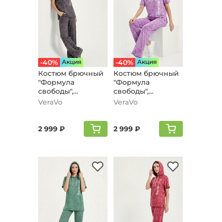
-40%
Aкция
-40%
Aкция
Костюм брючный
Костюм брючный
"Формула
"Формула
свободы",
свободы",
кофейный
сиреневый
VeraVo
VeraVo
2 999 ₽
2 999 ₽