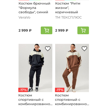
Костюм брючный
Кoстюм "Ритм
"Формула
жизни",
свободы", синий
коричневый
VeraVo
ТМ ТЕКСПЛЮС
2 999 ₽
2 999 ₽
-17%
-17%
Костюм
Костюм
спортивный с
спортивный с
комбинированной
комбинированной