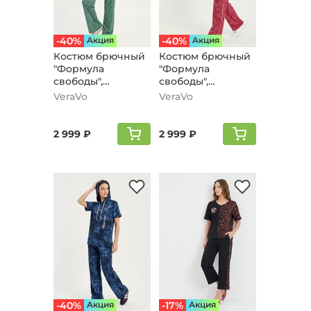
-40%
Aкция
-40%
Aкция
Костюм брючный
Костюм брючный
"Формула
"Формула
свободы",
свободы",
зеленый
бордовый
VeraVo
VeraVo
2 999 ₽
2 999 ₽
-40%
Aкция
-17%
Aкция