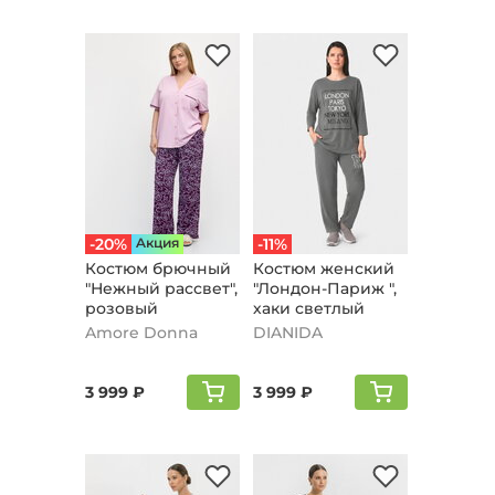
-20%
Aкция
-11%
Костюм брючный
Костюм женский
"Нежный рассвет",
"Лондон-Париж ",
розовый
хаки светлый
Amore Donna
DIANIDA
3 999 ₽
3 999 ₽