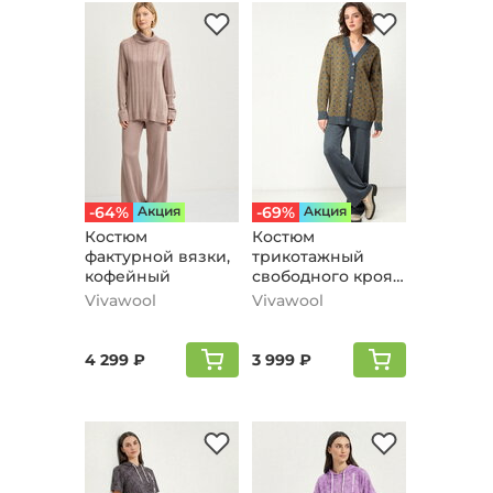
-64%
Aкция
-69%
Aкция
Костюм
Костюм
фактурной вязки,
трикотажный
кофейный
свободного кроя,
темно-серый
Vivawool
Vivawool
4 299 ₽
3 999 ₽