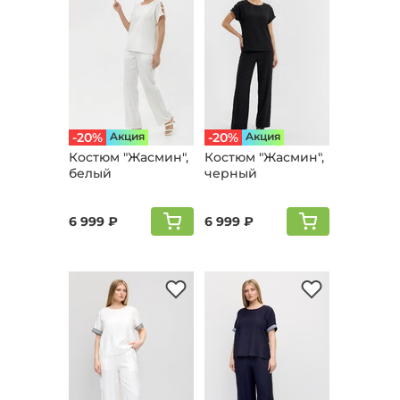
-20%
Aкция
-20%
Aкция
Костюм "Жaсмин",
Костюм "Жaсмин",
белый
черный
6 999 ₽
6 999 ₽