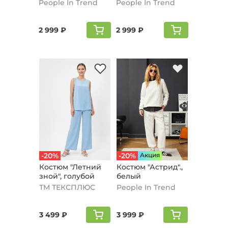
вставкой, черный
вставкой,
People In Trend
People In Trend
кофейный
2 999 ₽
2 999 ₽
-20%
-20%
Aкция
Костюм "Летний
Костюм "Астрид".,
зной", голубой
белый
ТМ ТЕКСПЛЮС
People In Trend
3 499 ₽
3 999 ₽