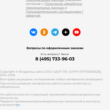
согласие с
Политикой обработки
персональных данных
и
Пользовательским соглашением /
офертой.
Вопросы по оформленным заказам
Есть вопросы? Звони:
8 (495) 733-96-03
Copyright © Владелец сайта ООО «
ШОП ТВ
» (ОГРН 5117746036128),
2014-2026.
Все права защищены, копирование любых материалов запрещено.
При использовании материалов сайта ссылка на leomax.ru
обязательна.
На сайте (и всех его страницах) применяются рекомендательные
технологии.
Правила применения рекомендательных технологий и контакты
смотрите
тут
.