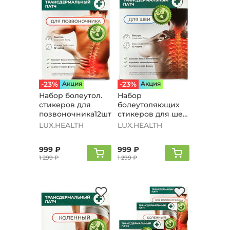
-23%
Aкция
-23%
Aкция
Набор болеутол.
Набор
стикеров для
болеутоляющих
позвоночника12шт
стикеров для шеи
12 шт.
LUX.HEALTH
LUX.HEALTH
999 ₽
999 ₽
1 299 ₽
1 299 ₽