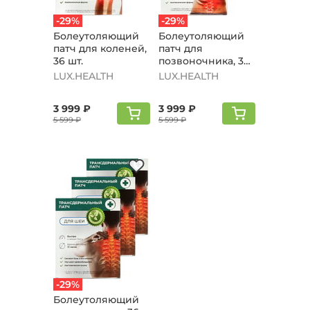
-29%
-29%
Болеутоляющий
Болеутоляющий
патч для коленей,
патч для
36 шт.
позвоночника, 36
шт.
LUX.HEALTH
LUX.HEALTH
3 999 ₽
3 999 ₽
5 599 ₽
5 599 ₽
-29%
Болеутоляющий