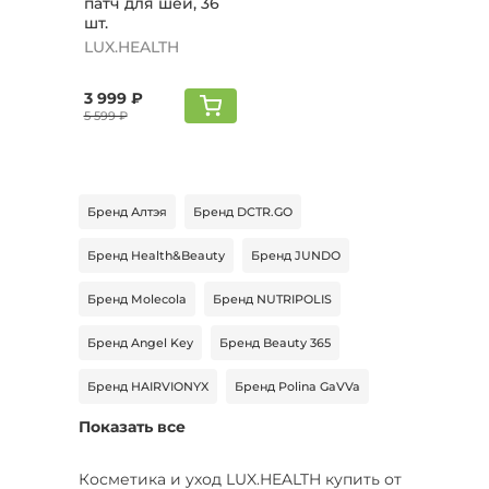
патч для шеи, 36
шт.
LUX.HEALTH
3 999 ₽
5 599 ₽
Бренд Алтэя
Бренд DCTR.GO
Бренд Health&Beauty
Бренд JUNDO
Бренд Molecola
Бренд NUTRIPOLIS
Бренд Angel Key
Бренд Beauty 365
Бренд HAIRVIONYX
Бренд Polina GaVVa
Показать все
Бренд SADOER
Бренд Vegannova
Бренд Brocard
Бренд Delta Parfum
Косметика и уход LUX.HEALTH купить от