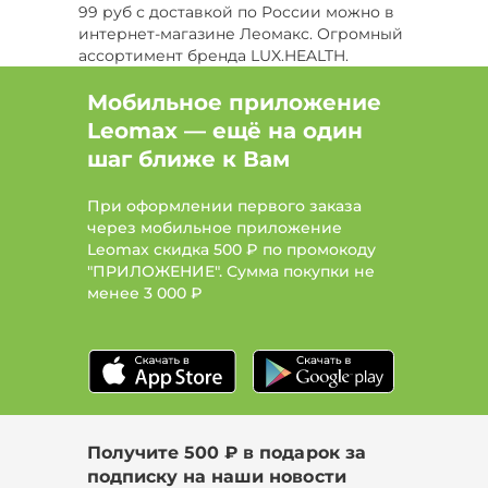
99 руб с доставкой по России можно в
Бренд TimeLess
Бренд Arria-Te
интернет-магазине Леомакс. Огромный
ассортимент бренда LUX.HEALTH.
Бренд Enough
Бренд OSIYUN
Мобильное приложение
Leomax — ещё на один
шаг ближе к Вам
При оформлении первого заказа
через мобильное приложение
Leomax скидка 500 ₽ по промокоду
"ПРИЛОЖЕНИЕ". Сумма покупки не
менее
3 000 ₽
Получите 500 ₽ в подарок за
подписку на наши новости