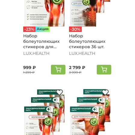
-23%
Aкция
-30%
Набор
Набор
болеутоляющих
болеутоляющих
стикеров для
стикеров 36 шт.
коленей 12шт
LUX.HEALTH
LUX.HEALTH
999 ₽
2 799 ₽
1 299 ₽
3 999 ₽