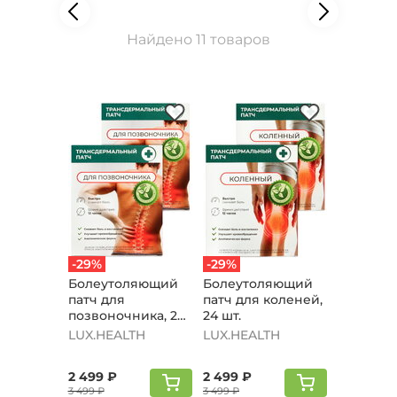
Найдено 11 товаров
-29%
-29%
Болеутоляющий
Болеутоляющий
патч для
патч для коленей,
позвоночника, 24
24 шт.
шт.
LUX.HEALTH
LUX.HEALTH
2 499 ₽
2 499 ₽
3 499 ₽
3 499 ₽