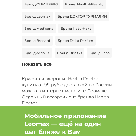
Бренд CLEANBERG
Бренд Health&Beauty
Бренд Leomax
Бренд ДОКТОР ТУРМАЛИН
Бренд Medisana
Бренд NaturHerb
Бренд Brocard
Бренд Delta Parfum
Бренд Arria-Te
Бренд Dr’s GB
Бренд Iinno
Показать все
Бренд DOUBLE UP
Бренд DR.MYBO
Бренд MATSUROKU
Бренд Naturmed
Красота и здоровье Health Doctor
купить от 99 руб с доставкой по России
Бренд ОРГАНИК ЛОГОС
Бренд Расцветай
можно в интернет-магазине Леомакс.
Огромный ассортимент бренда Health
Бренд BRIUT
Doctor.
Мобильное приложение
Leomax — ещё на один
шаг ближе к Вам