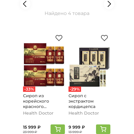
Найдено 4 товара
-33%
-29%
Сироп из
Сироп с
корейского
экстрактом
красного
кордицепса
женьшеня, 2 шт.
Health Doctor
Health Doctor
15 999 ₽
9 999 ₽
23 999 ₽
13 999 ₽