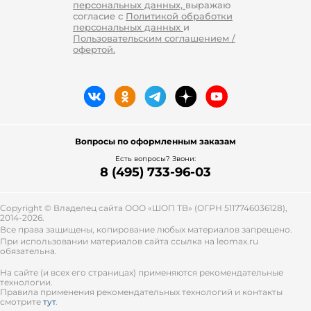
персональных данных,
выражаю
согласие с
Политикой обработки
персональных данных
и
Пользовательским соглашением /
офертой.
Вопросы по оформленным заказам
Есть вопросы? Звони:
8 (495) 733-96-03
Copyright © Владелец сайта ООО «
ШОП ТВ
» (ОГРН 5117746036128),
2014-2026.
Все права защищены, копирование любых материалов запрещено.
При использовании материалов сайта ссылка на leomax.ru
обязательна.
На сайте (и всех его страницах) применяются рекомендательные
технологии.
Правила применения рекомендательных технологий и контакты
смотрите
тут
.