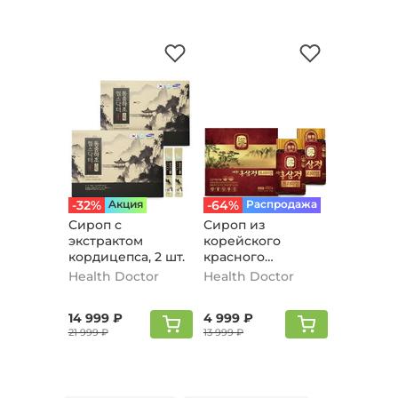
-32%
Aкция
-64%
Распродажа
Сироп с
Сироп из
экстрактом
корейского
кордицепса, 2 шт.
красного
женьшеня
Health Doctor
Health Doctor
14 999 ₽
4 999 ₽
21 999 ₽
13 999 ₽