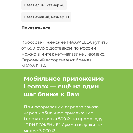
Цвет Белый, Размер 40
Цвет Бежевый, Размер 39
Показать все
Цвет Фиолетовый, Размер 38
Цвет Голубой
Цвет Коричневый, Размер 41
Кроссовки женские MAXWELLA купить
от 699 руб с доставкой по России
Цвет Красный, Размер 42
можно в интернет-магазине Леомакс.
Огромный ассортимент бренда
Цвет Зеленый, Размер 41
MAXWELLA.
Цвет Коричневый, Размер 42
Мобильное приложение
Leomax — ещё на один
Цвет Желтый, Размер 42
Бренд ABRICOT
шаг ближе к Вам
Бренд COVANI
Бренд El Tempo
При оформлении первого заказа
через мобильное приложение
Leomax скидка 500 ₽ по промокоду
"ПРИЛОЖЕНИЕ". Сумма покупки не
менее
3 000 ₽