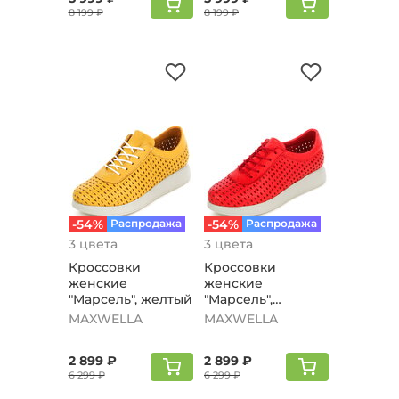
8 199 ₽
8 199 ₽
-54%
Распродажа
-54%
Распродажа
3 цвета
3 цвета
Кроссовки
Кроссовки
женские
женские
"Марсель", желтый
"Марсель",
красный
MAXWELLA
MAXWELLA
2 899 ₽
2 899 ₽
6 299 ₽
6 299 ₽