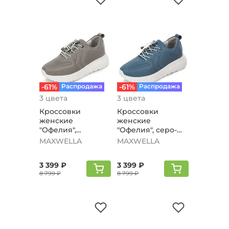
-61%
Распродажа
-61%
Распродажа
3 цвета
3 цвета
Кроссовки
Кроссовки
женские
женские
"Офелия",
"Офелия", серо-
Кофейный
голубой
MAXWELLA
MAXWELLA
3 399 ₽
3 399 ₽
8 799 ₽
8 799 ₽